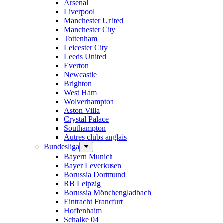
Arsenal
Liverpool
Manchester United
Manchester City
Tottenham
Leicester City
Leeds United
Everton
Newcastle
Brighton
West Ham
Wolverhampton
Aston Villa
Crystal Palace
Southampton
Autres clubs anglais
Bundesliga
Bayern Munich
Bayer Leverkusen
Borussia Dortmund
RB Leipzig
Borussia Mönchengladbach
Eintracht Francfurt
Hoffenhaim
Schalke 04