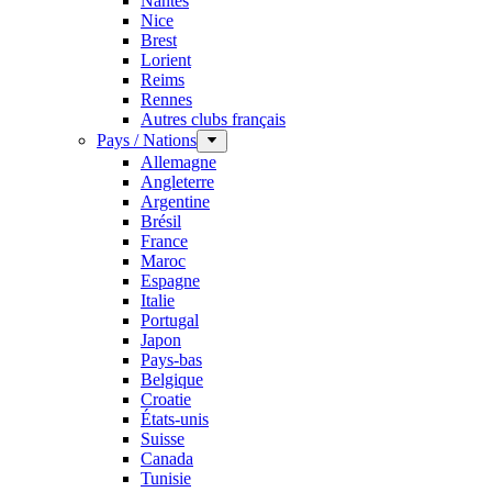
Nantes
Nice
Brest
Lorient
Reims
Rennes
Autres clubs français
Pays / Nations
Allemagne
Angleterre
Argentine
Brésil
France
Maroc
Espagne
Italie
Portugal
Japon
Pays-bas
Belgique
Croatie
États-unis
Suisse
Canada
Tunisie