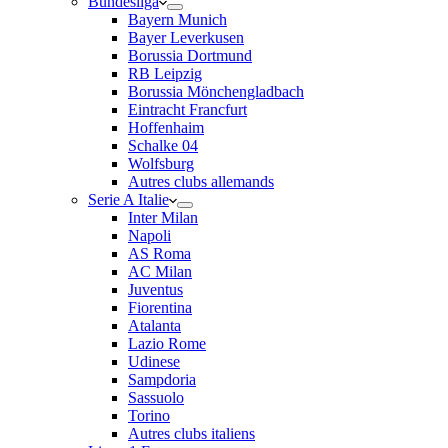
Bundesliga
Bayern Munich
Bayer Leverkusen
Borussia Dortmund
RB Leipzig
Borussia Mönchengladbach
Eintracht Francfurt
Hoffenhaim
Schalke 04
Wolfsburg
Autres clubs allemands
Serie A Italie
Inter Milan
Napoli
AS Roma
AC Milan
Juventus
Fiorentina
Atalanta
Lazio Rome
Udinese
Sampdoria
Sassuolo
Torino
Autres clubs italiens