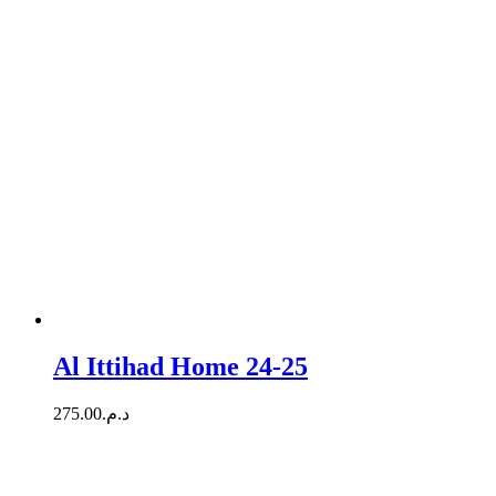
Al Ittihad Home 24-25
275.00
د.م.