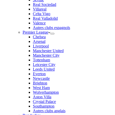
Real Sociedad
Villareal
Celta Vigo
Real Valladolid
Valence
Autres clubs espagnols
Premier League
Chelsea
Arsenal
Liverpool
Manchester United
Manchester City
Tottenham
Leicester City
Leeds United
Everton
Newcastle
Brighton
West Ham
Wolverhampton
Aston Villa
Crystal Palace
Southampton
Autres clubs anglais