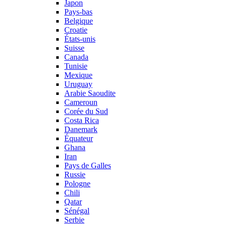
Japon
Pays-bas
Belgique
Croatie
États-unis
Suisse
Canada
Tunisie
Mexique
Uruguay
Arabie Saoudite
Cameroun
Corée du Sud
Costa Rica
Danemark
Équateur
Ghana
Iran
Pays de Galles
Russie
Pologne
Chili
Qatar
Sénégal
Serbie