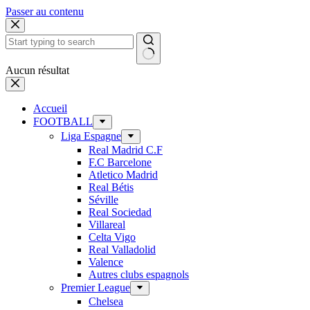
Passer au contenu
Aucun résultat
Accueil
FOOTBALL
Liga Espagne
Real Madrid C.F
F.C Barcelone
Atletico Madrid
Real Bétis
Séville
Real Sociedad
Villareal
Celta Vigo
Real Valladolid
Valence
Autres clubs espagnols
Premier League
Chelsea