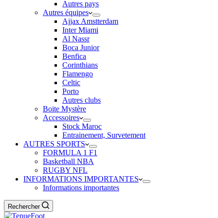
Autres pays
Autres équipes
Ajjax Amstterdam
Inter Miami
Al Nassr
Boca Junior
Benfica
Corinthians
Flamengo
Celtic
Porto
Autres clubs
Boite Mystère
Accessoires
Stock Maroc
Entrainement, Survetement
AUTRES SPORTS
FORMULA 1 F1
Basketball NBA
RUGBY NFL
INFORMATIONS IMPORTANTES
Informations importantes
Rechercher