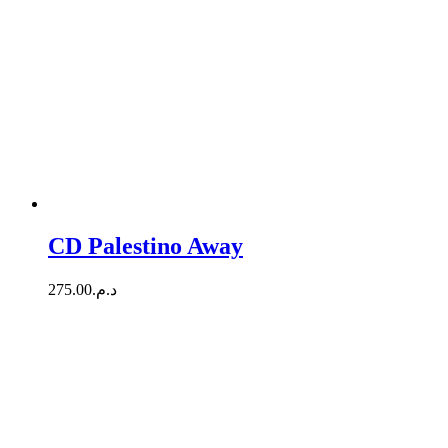
CD Palestino Away
275.00
د.م.