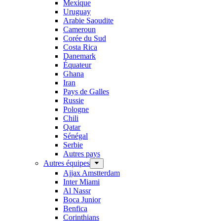
Mexique
Uruguay
Arabie Saoudite
Cameroun
Corée du Sud
Costa Rica
Danemark
Équateur
Ghana
Iran
Pays de Galles
Russie
Pologne
Chili
Qatar
Sénégal
Serbie
Autres pays
Autres équipes
Ajjax Amstterdam
Inter Miami
Al Nassr
Boca Junior
Benfica
Corinthians