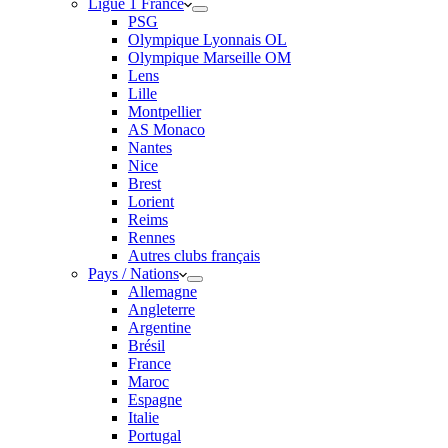
Ligue 1 France
PSG
Olympique Lyonnais OL
Olympique Marseille OM
Lens
Lille
Montpellier
AS Monaco
Nantes
Nice
Brest
Lorient
Reims
Rennes
Autres clubs français
Pays / Nations
Allemagne
Angleterre
Argentine
Brésil
France
Maroc
Espagne
Italie
Portugal