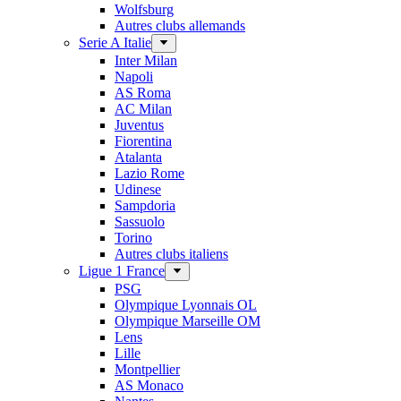
Wolfsburg
Autres clubs allemands
Serie A Italie
Inter Milan
Napoli
AS Roma
AC Milan
Juventus
Fiorentina
Atalanta
Lazio Rome
Udinese
Sampdoria
Sassuolo
Torino
Autres clubs italiens
Ligue 1 France
PSG
Olympique Lyonnais OL
Olympique Marseille OM
Lens
Lille
Montpellier
AS Monaco