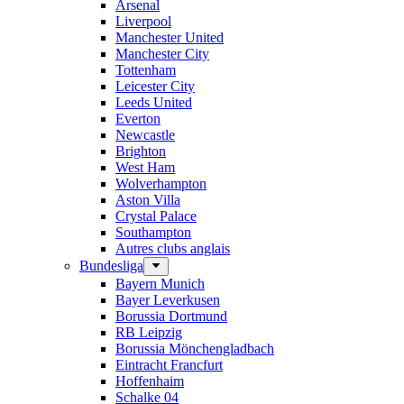
Arsenal
Liverpool
Manchester United
Manchester City
Tottenham
Leicester City
Leeds United
Everton
Newcastle
Brighton
West Ham
Wolverhampton
Aston Villa
Crystal Palace
Southampton
Autres clubs anglais
Bundesliga
Bayern Munich
Bayer Leverkusen
Borussia Dortmund
RB Leipzig
Borussia Mönchengladbach
Eintracht Francfurt
Hoffenhaim
Schalke 04