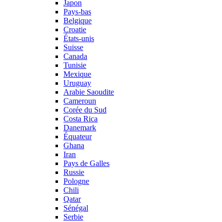
Japon
Pays-bas
Belgique
Croatie
États-unis
Suisse
Canada
Tunisie
Mexique
Uruguay
Arabie Saoudite
Cameroun
Corée du Sud
Costa Rica
Danemark
Équateur
Ghana
Iran
Pays de Galles
Russie
Pologne
Chili
Qatar
Sénégal
Serbie