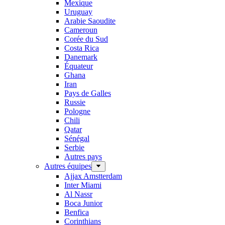
Mexique
Uruguay
Arabie Saoudite
Cameroun
Corée du Sud
Costa Rica
Danemark
Équateur
Ghana
Iran
Pays de Galles
Russie
Pologne
Chili
Qatar
Sénégal
Serbie
Autres pays
Autres équipes
Ajjax Amstterdam
Inter Miami
Al Nassr
Boca Junior
Benfica
Corinthians