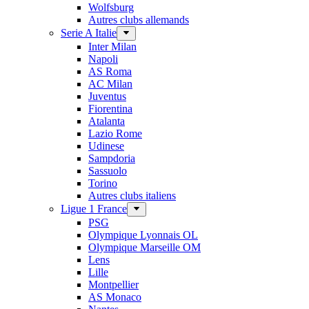
Wolfsburg
Autres clubs allemands
Serie A Italie
Inter Milan
Napoli
AS Roma
AC Milan
Juventus
Fiorentina
Atalanta
Lazio Rome
Udinese
Sampdoria
Sassuolo
Torino
Autres clubs italiens
Ligue 1 France
PSG
Olympique Lyonnais OL
Olympique Marseille OM
Lens
Lille
Montpellier
AS Monaco