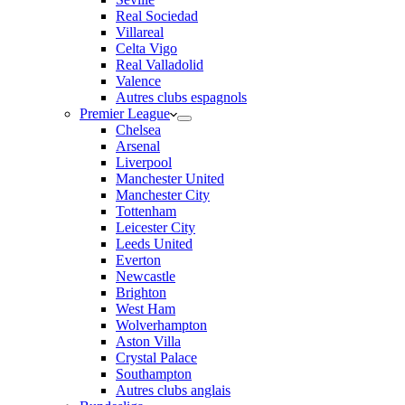
Real Sociedad
Villareal
Celta Vigo
Real Valladolid
Valence
Autres clubs espagnols
Premier League
Chelsea
Arsenal
Liverpool
Manchester United
Manchester City
Tottenham
Leicester City
Leeds United
Everton
Newcastle
Brighton
West Ham
Wolverhampton
Aston Villa
Crystal Palace
Southampton
Autres clubs anglais