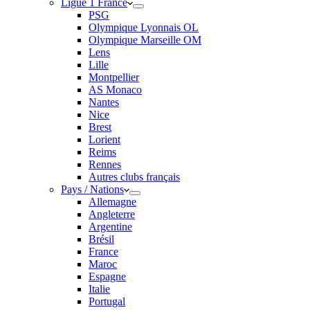
Ligue 1 France
PSG
Olympique Lyonnais OL
Olympique Marseille OM
Lens
Lille
Montpellier
AS Monaco
Nantes
Nice
Brest
Lorient
Reims
Rennes
Autres clubs français
Pays / Nations
Allemagne
Angleterre
Argentine
Brésil
France
Maroc
Espagne
Italie
Portugal