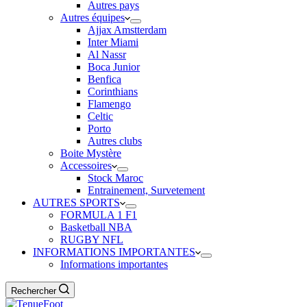
Autres pays
Autres équipes
Ajjax Amstterdam
Inter Miami
Al Nassr
Boca Junior
Benfica
Corinthians
Flamengo
Celtic
Porto
Autres clubs
Boite Mystère
Accessoires
Stock Maroc
Entrainement, Survetement
AUTRES SPORTS
FORMULA 1 F1
Basketball NBA
RUGBY NFL
INFORMATIONS IMPORTANTES
Informations importantes
Rechercher