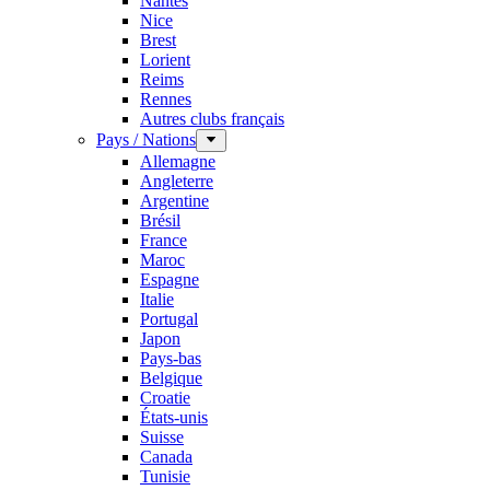
Nantes
Nice
Brest
Lorient
Reims
Rennes
Autres clubs français
Pays / Nations
Allemagne
Angleterre
Argentine
Brésil
France
Maroc
Espagne
Italie
Portugal
Japon
Pays-bas
Belgique
Croatie
États-unis
Suisse
Canada
Tunisie