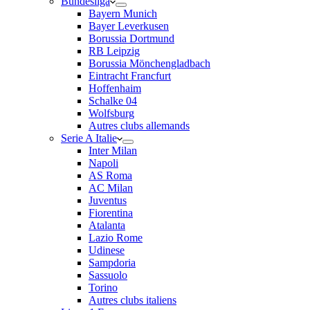
Bundesliga
Bayern Munich
Bayer Leverkusen
Borussia Dortmund
RB Leipzig
Borussia Mönchengladbach
Eintracht Francfurt
Hoffenhaim
Schalke 04
Wolfsburg
Autres clubs allemands
Serie A Italie
Inter Milan
Napoli
AS Roma
AC Milan
Juventus
Fiorentina
Atalanta
Lazio Rome
Udinese
Sampdoria
Sassuolo
Torino
Autres clubs italiens