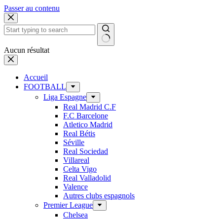
Passer au contenu
Aucun résultat
Accueil
FOOTBALL
Liga Espagne
Real Madrid C.F
F.C Barcelone
Atletico Madrid
Real Bétis
Séville
Real Sociedad
Villareal
Celta Vigo
Real Valladolid
Valence
Autres clubs espagnols
Premier League
Chelsea