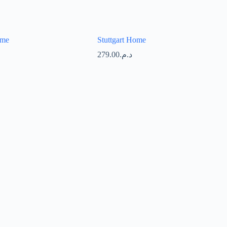
ome
Stuttgart Home
279.00
د.م.