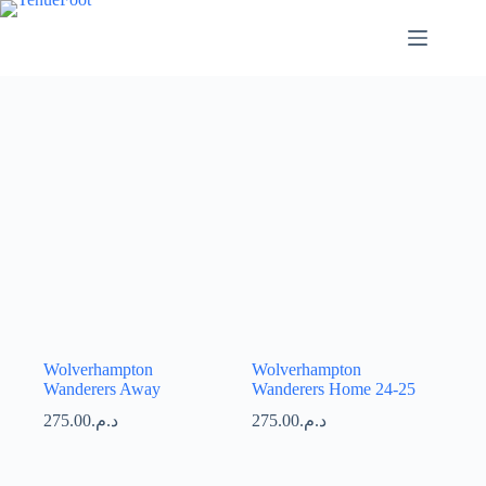
Passer
au
contenu
Wolverhampton
Wolverhampton
Wanderers Away
Wanderers Home 24-25
275.00
د.م.
275.00
د.م.