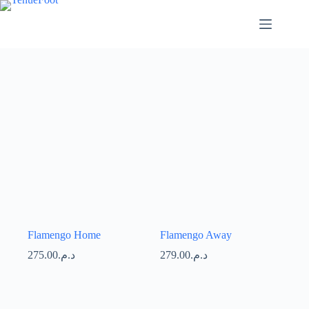
Passer
au
contenu
Flamengo Home
Flamengo Away
275.00
د.م.
279.00
د.م.