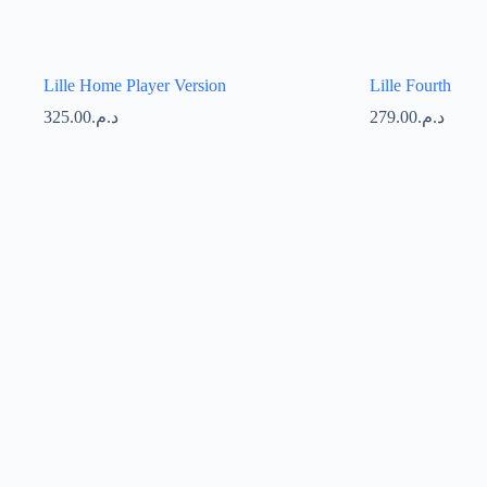
Lille Home Player Version
Lille Fourth
325.00
د.م.
279.00
د.م.