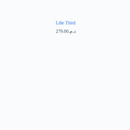
Lille Third
279.00
د.م.