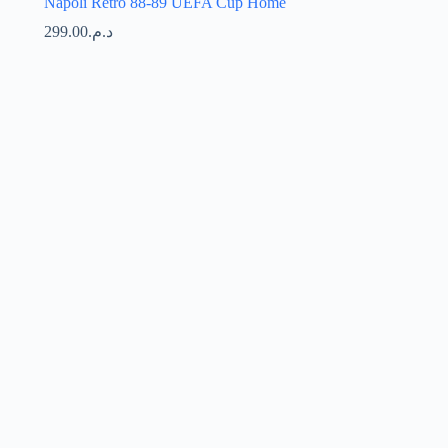
Napoli Retro 88-89 UEFA Cup Home
299.00
د.م.