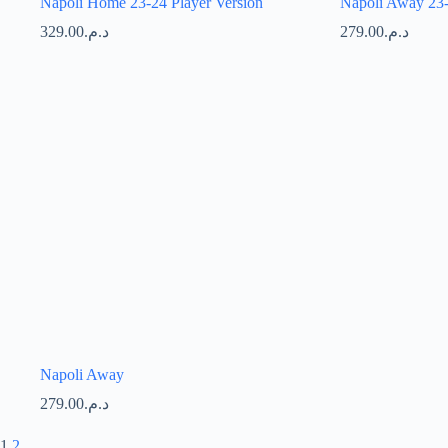
Napoli Home 23-24 Player Version
Napoli Away 23
329.00
د.م.
279.00
د.م.
Napoli Away
279.00
د.م.
1
2