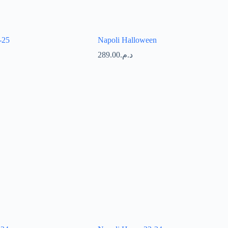
-25
Napoli Halloween
289.00
د.م.