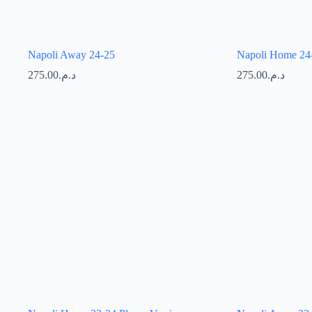
Napoli Away 24-25
Napoli Home 24
275.00
د.م.
275.00
د.م.