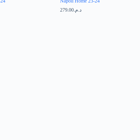
-24
Napoli Home 23-24
279.00
د.م.