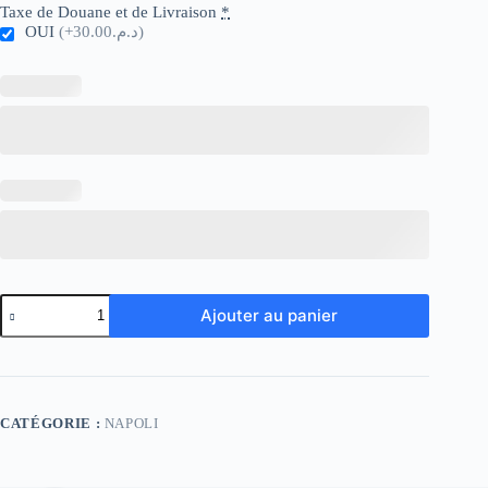
Taxe de Douane et de Livraison
*
OUI
(+د.م.30.00)
quantité
Ajouter au panier
de
Napoli
Away
23-
24
CATÉGORIE :
NAPOLI