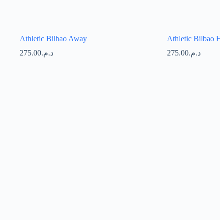
Athletic Bilbao Away
Athletic Bilbao
275.00
د.م.
275.00
د.م.