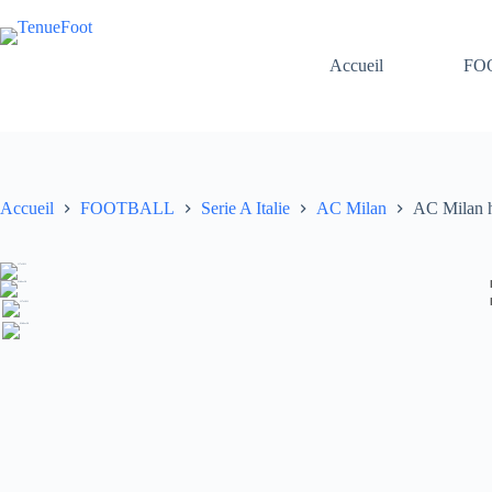
Passer
au
contenu
Accueil
FO
Accueil
FOOTBALL
Serie A Italie
AC Milan
AC Milan h