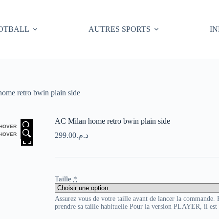
OTBALL
AUTRES SPORTS
I
ome retro bwin plain side
AC Milan home retro bwin plain side
HOVER
299.00
د.م.
HOVER
Taille
*
Assurez vous de votre taille avant de lancer la commande
prendre sa taille habituelle Pour la version PLAYER, il es