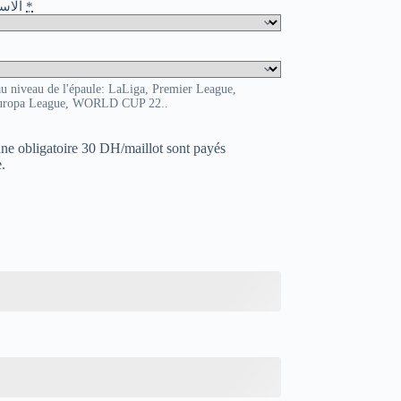
o / الاسم و الرقم
*
au niveau de l'épaule: LaLiga, Premier League,
uropa League, WORLD CUP 22..
uane obligatoire 30 DH/maillot sont payés
.