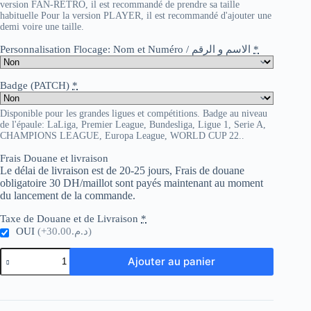
version FAN-RETRO, il est recommandé de prendre sa taille
habituelle Pour la version PLAYER, il est recommandé d'ajouter une
demi voire une taille.
Personnalisation Flocage: Nom et Numéro / الاسم و الرقم
*
Badge (PATCH)
*
Disponible pour les grandes ligues et compétitions. Badge au niveau
de l'épaule: LaLiga, Premier League, Bundesliga, Ligue 1, Serie A,
CHAMPIONS LEAGUE, Europa League, WORLD CUP 22..
Frais Douane et livraison
Le délai de livraison est de 20-25 jours, Frais de douane
obligatoire 30 DH/maillot sont payés maintenant au moment
du lancement de la commande.
Taxe de Douane et de Livraison
*
OUI
(+د.م.30.00)
quantité
Ajouter au panier
de
AC
Milan
home