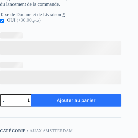
du lancement de la commande.
Taxe de Douane et de Livraison
*
OUI
(+د.م.30.00)
quantité
Ajouter au panier
de
Ajjax
Away
Player
Version
CATÉGORIE :
AJJAX AMSTTERDAM