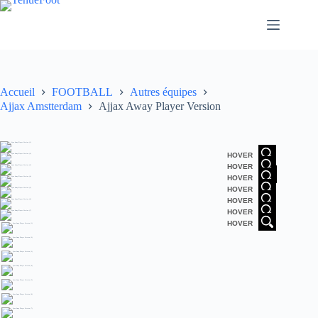
Passer
au
contenu
Accueil
FOOTBALL
Autres équipes
Ajjax Amstterdam
Ajjax Away Player Version
HOVER
HOVER
HOVER
HOVER
HOVER
HOVER
HOVER