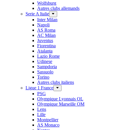
Wolfsburg
Autres clubs allemands
Serie A Italie
Inter Milan
Napoli
AS Roma
AC Milan
Juventus
Fiorentina
Atalanta
Lazio Rome
Udinese
Sampdoria
Sassuolo
Torino
Autres clubs italiens
Ligue 1 France
PSG
Olympique Lyonnais OL
Olympique Marseille OM
Lens
Lille
Montpellier
AS Monaco