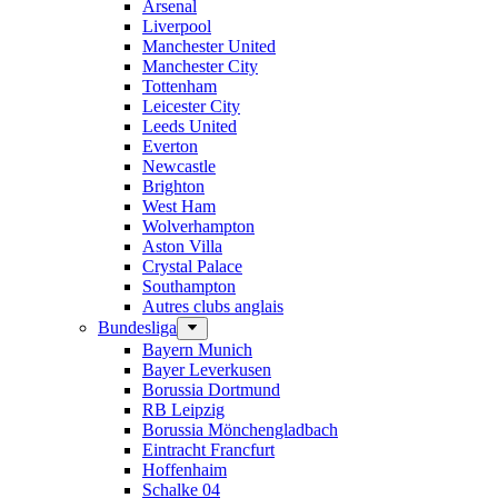
Arsenal
Liverpool
Manchester United
Manchester City
Tottenham
Leicester City
Leeds United
Everton
Newcastle
Brighton
West Ham
Wolverhampton
Aston Villa
Crystal Palace
Southampton
Autres clubs anglais
Bundesliga
Bayern Munich
Bayer Leverkusen
Borussia Dortmund
RB Leipzig
Borussia Mönchengladbach
Eintracht Francfurt
Hoffenhaim
Schalke 04