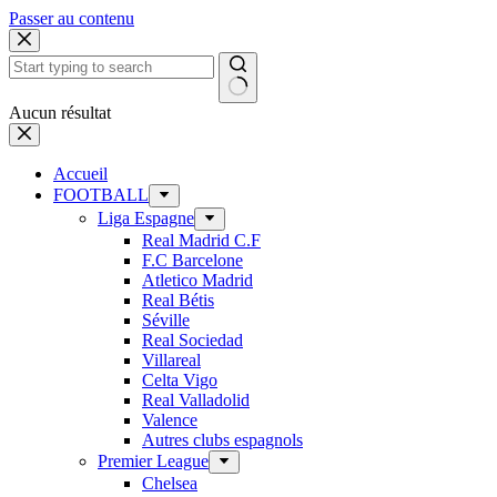
Passer au contenu
Aucun résultat
Accueil
FOOTBALL
Liga Espagne
Real Madrid C.F
F.C Barcelone
Atletico Madrid
Real Bétis
Séville
Real Sociedad
Villareal
Celta Vigo
Real Valladolid
Valence
Autres clubs espagnols
Premier League
Chelsea