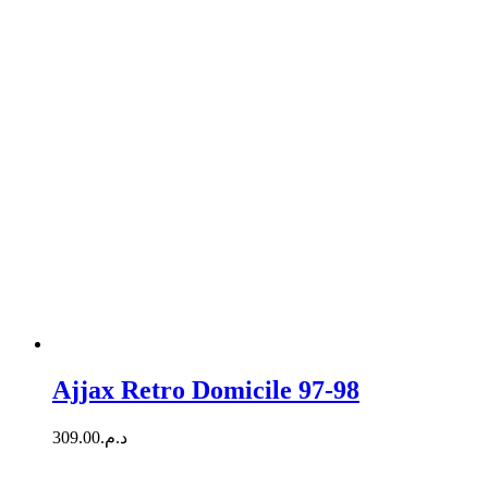
Ajjax Retro Domicile 97-98
309.00
د.م.