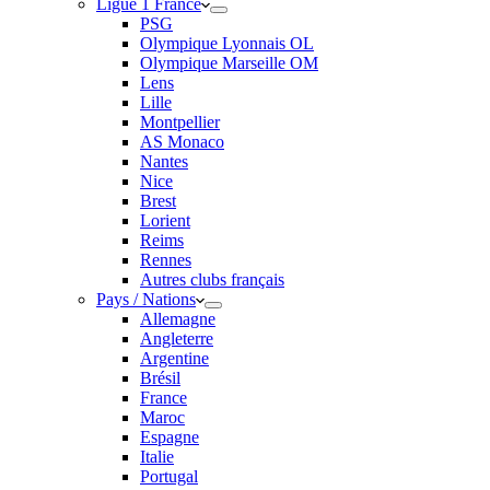
Ligue 1 France
PSG
Olympique Lyonnais OL
Olympique Marseille OM
Lens
Lille
Montpellier
AS Monaco
Nantes
Nice
Brest
Lorient
Reims
Rennes
Autres clubs français
Pays / Nations
Allemagne
Angleterre
Argentine
Brésil
France
Maroc
Espagne
Italie
Portugal