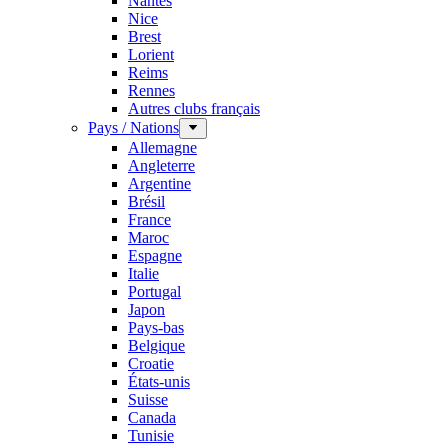
Nantes
Nice
Brest
Lorient
Reims
Rennes
Autres clubs français
Pays / Nations
Allemagne
Angleterre
Argentine
Brésil
France
Maroc
Espagne
Italie
Portugal
Japon
Pays-bas
Belgique
Croatie
États-unis
Suisse
Canada
Tunisie