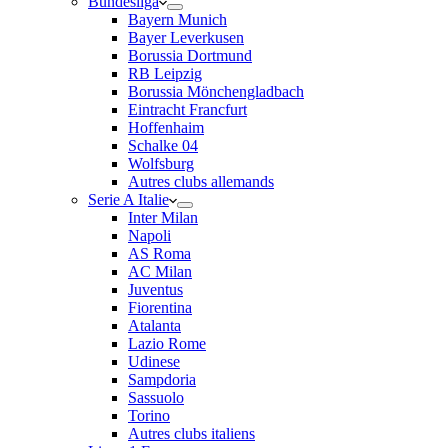
Bundesliga
Bayern Munich
Bayer Leverkusen
Borussia Dortmund
RB Leipzig
Borussia Mönchengladbach
Eintracht Francfurt
Hoffenhaim
Schalke 04
Wolfsburg
Autres clubs allemands
Serie A Italie
Inter Milan
Napoli
AS Roma
AC Milan
Juventus
Fiorentina
Atalanta
Lazio Rome
Udinese
Sampdoria
Sassuolo
Torino
Autres clubs italiens