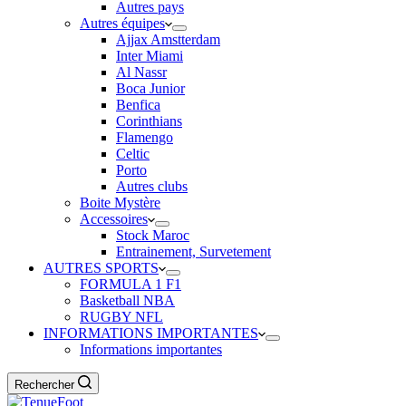
Autres pays
Autres équipes
Ajjax Amstterdam
Inter Miami
Al Nassr
Boca Junior
Benfica
Corinthians
Flamengo
Celtic
Porto
Autres clubs
Boite Mystère
Accessoires
Stock Maroc
Entrainement, Survetement
AUTRES SPORTS
FORMULA 1 F1
Basketball NBA
RUGBY NFL
INFORMATIONS IMPORTANTES
Informations importantes
Rechercher