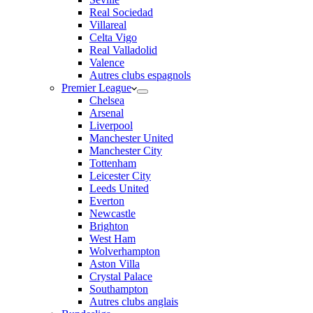
Real Sociedad
Villareal
Celta Vigo
Real Valladolid
Valence
Autres clubs espagnols
Premier League
Chelsea
Arsenal
Liverpool
Manchester United
Manchester City
Tottenham
Leicester City
Leeds United
Everton
Newcastle
Brighton
West Ham
Wolverhampton
Aston Villa
Crystal Palace
Southampton
Autres clubs anglais