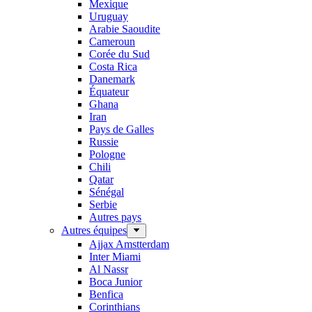
Mexique
Uruguay
Arabie Saoudite
Cameroun
Corée du Sud
Costa Rica
Danemark
Équateur
Ghana
Iran
Pays de Galles
Russie
Pologne
Chili
Qatar
Sénégal
Serbie
Autres pays
Autres équipes
Ajjax Amstterdam
Inter Miami
Al Nassr
Boca Junior
Benfica
Corinthians