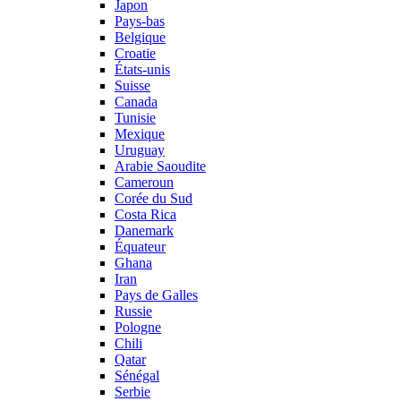
Japon
Pays-bas
Belgique
Croatie
États-unis
Suisse
Canada
Tunisie
Mexique
Uruguay
Arabie Saoudite
Cameroun
Corée du Sud
Costa Rica
Danemark
Équateur
Ghana
Iran
Pays de Galles
Russie
Pologne
Chili
Qatar
Sénégal
Serbie