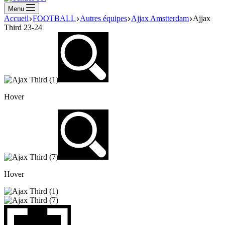
Menu
Accueil
FOOTBALL
Autres équipes
Ajjax Amstterdam
Ajjax
Third 23-24
Hover
Hover