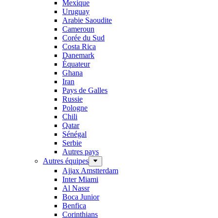
Mexique
Uruguay
Arabie Saoudite
Cameroun
Corée du Sud
Costa Rica
Danemark
Équateur
Ghana
Iran
Pays de Galles
Russie
Pologne
Chili
Qatar
Sénégal
Serbie
Autres pays
Autres équipes
Ajjax Amstterdam
Inter Miami
Al Nassr
Boca Junior
Benfica
Corinthians