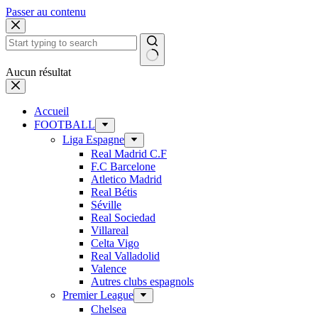
Passer au contenu
Aucun résultat
Accueil
FOOTBALL
Liga Espagne
Real Madrid C.F
F.C Barcelone
Atletico Madrid
Real Bétis
Séville
Real Sociedad
Villareal
Celta Vigo
Real Valladolid
Valence
Autres clubs espagnols
Premier League
Chelsea