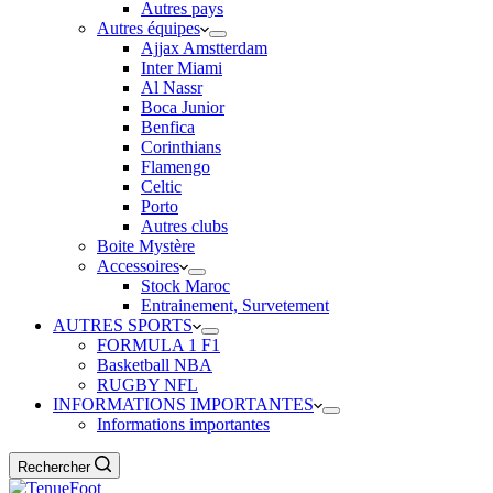
Autres pays
Autres équipes
Ajjax Amstterdam
Inter Miami
Al Nassr
Boca Junior
Benfica
Corinthians
Flamengo
Celtic
Porto
Autres clubs
Boite Mystère
Accessoires
Stock Maroc
Entrainement, Survetement
AUTRES SPORTS
FORMULA 1 F1
Basketball NBA
RUGBY NFL
INFORMATIONS IMPORTANTES
Informations importantes
Rechercher