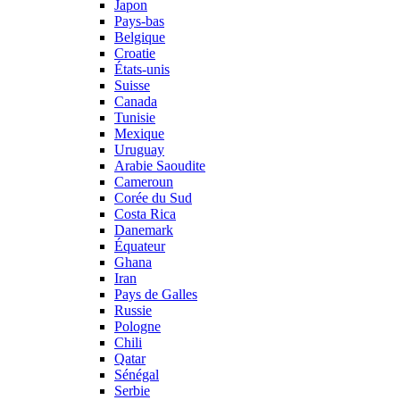
Japon
Pays-bas
Belgique
Croatie
États-unis
Suisse
Canada
Tunisie
Mexique
Uruguay
Arabie Saoudite
Cameroun
Corée du Sud
Costa Rica
Danemark
Équateur
Ghana
Iran
Pays de Galles
Russie
Pologne
Chili
Qatar
Sénégal
Serbie