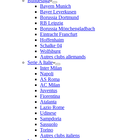
Bundesliga
Bayern Munich
Bayer Leverkusen
Borussia Dortmund
RB Leipzig
Borussia Mönchengladbach
Eintracht Francfurt
Hoffenhaim
Schalke 04
Wolfsburg
Autres clubs allemands
Serie A Italie
Inter Milan
Napoli
AS Roma
AC Milan
Juventus
Fiorentina
Atalanta
Lazio Rome
Udinese
Sampdoria
Sassuolo
Torino
Autres clubs italiens