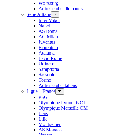
Wolfsburg
Autres clubs allemands
Serie A Italie
Inter Milan
Napoli
AS Roma
AC Milan
Juventus
Fiorentina
Atalanta
Lazio Rome
Udinese
Sampdoria
Sassuolo
Torino
Autres clubs italiens
Ligue 1 France
PSG
Olympique Lyonnais OL
Olympique Marseille OM
Lens
Lille
Montpellier
AS Monaco