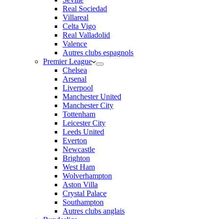
Real Sociedad
Villareal
Celta Vigo
Real Valladolid
Valence
Autres clubs espagnols
Premier League
Chelsea
Arsenal
Liverpool
Manchester United
Manchester City
Tottenham
Leicester City
Leeds United
Everton
Newcastle
Brighton
West Ham
Wolverhampton
Aston Villa
Crystal Palace
Southampton
Autres clubs anglais