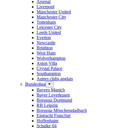
Arsenal
Liverpool
Manchester United
Manchester City
Tottenham
Leicester City
Leeds United
Everton
Newcastle
Brighton
West Ham
Wolverhampton
Aston Villa
Crystal Palace
Southampton
Autres clubs anglais
Bundesliga
Bayern Munich
Bayer Leverkusen
Borussia Dortmund
RB Leipzig
Borussia Mönchengladbach
Eintracht Francfurt
Hoffenhaim
Schalke 04