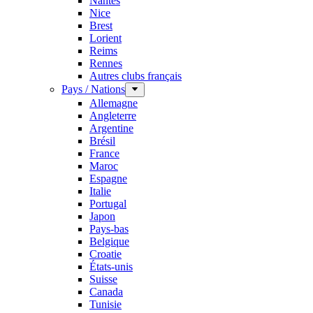
Nantes
Nice
Brest
Lorient
Reims
Rennes
Autres clubs français
Pays / Nations
Allemagne
Angleterre
Argentine
Brésil
France
Maroc
Espagne
Italie
Portugal
Japon
Pays-bas
Belgique
Croatie
États-unis
Suisse
Canada
Tunisie