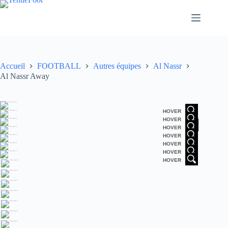
Passer
au
contenu
Accueil
FOOTBALL
Autres équipes
Al Nassr
Al Nassr Away
HOVER
HOVER
HOVER
HOVER
HOVER
HOVER
HOVER