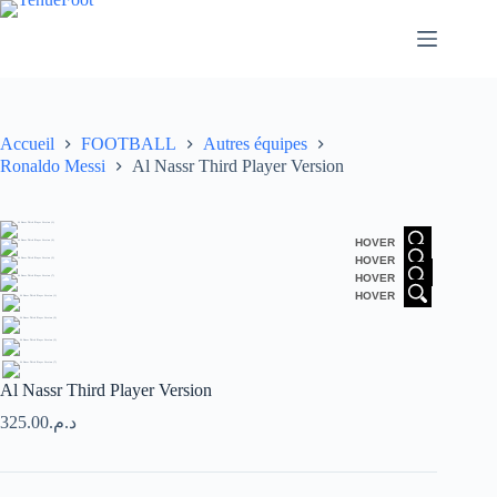
Passer
au
contenu
Accueil
FOOTBALL
Autres équipes
Ronaldo Messi
Al Nassr Third Player Version
HOVER
HOVER
HOVER
HOVER
Al Nassr Third Player Version
325.00
د.م.