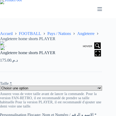
Passer
au
contenu
Accueil
FOOTBALL
Pays / Nations
Angleterre
Angleterre home shorts PLAYER
HOVER
Angleterre home shorts PLAYER
175.00
د.م.
Taille
*
Assurez vous de votre taille avant de lancer la commande. Pour la
version FAN-RETRO, il est recommandé de prendre sa taille
habituelle Pour la version PLAYER, il est recommandé d'ajouter une
demi voire une taille.
Personnalisation Flocage: Nom et Numéro / الاسم و الرقم
*