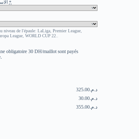
o / الاسم و الرقم
*
au niveau de l'épaule: LaLiga, Premier League,
uropa League, WORLD CUP 22..
uane obligatoire 30 DH/maillot sont payés
.
د.م.325.00
د.م.30.00
د.م.355.00