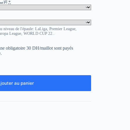
o / الاسم و الرقم
*
au niveau de l'épaule: LaLiga, Premier League,
uropa League, WORLD CUP 22..
uane obligatoire 30 DH/maillot sont payés
.
jouter au panier