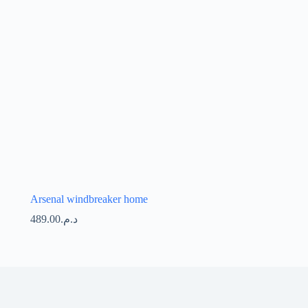
Arsenal windbreaker home
489.00
د.م.