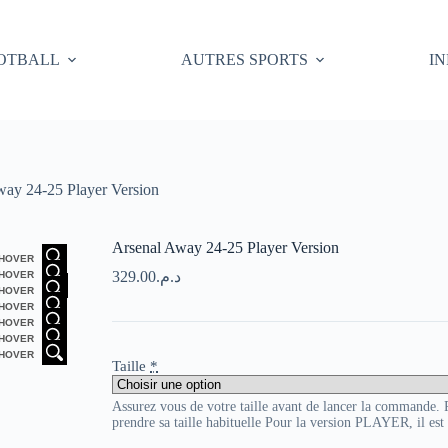
OTBALL
AUTRES SPORTS
I
way 24-25 Player Version
Arsenal Away 24-25 Player Version
HOVER
329.00
د.م.
HOVER
HOVER
HOVER
HOVER
HOVER
HOVER
Taille
*
Assurez vous de votre taille avant de lancer la commande
prendre sa taille habituelle Pour la version PLAYER, il es