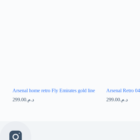
Arsenal home retro Fly Emirates gold line
Arsenal Retro 0
299.00
د.م.
299.00
د.م.