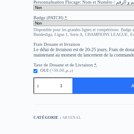
Personnalisation Flocage: Nom et Numér
Badge (PATCH)
*
Disponible pour les grandes ligues et compétitions. Badge 
Bundesliga, Ligue 1, Serie A, CHAMPIONS LEAGUE, E
Frais Douane et livraison
Le délai de livraison est de 20-25 jours, Frais de do
maintenant au moment du lancement de la commande
Taxe de Douane et de Livraison
*
OUI
(+د.م.30.00)
quantité
de
A
Arsenal
Away
24-
25
Player
Version
CATÉGORIE :
ARSENAL