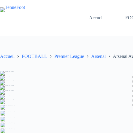
Passer
au
contenu
Accueil
FO
Accueil
FOOTBALL
Premier League
Arsenal
Arsenal A