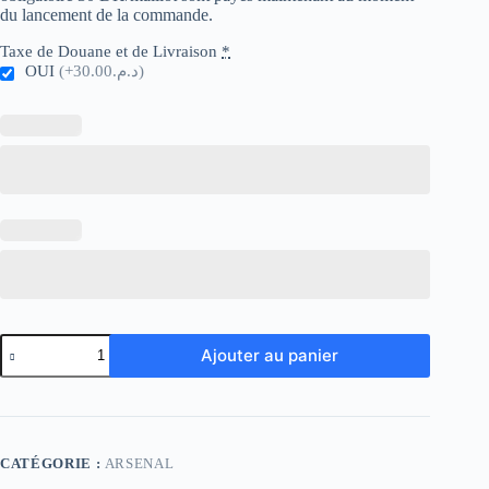
du lancement de la commande.
Taxe de Douane et de Livraison
*
OUI
(+د.م.30.00)
quantité
Ajouter au panier
de
Arsenal
Retro
02-
04
Away
CATÉGORIE :
ARSENAL