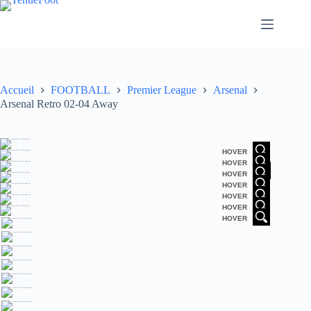
Passer
au
contenu
Accueil
FOOTBALL
Premier League
Arsenal
Arsenal Retro 02-04 Away
HOVER
HOVER
HOVER
HOVER
HOVER
HOVER
HOVER