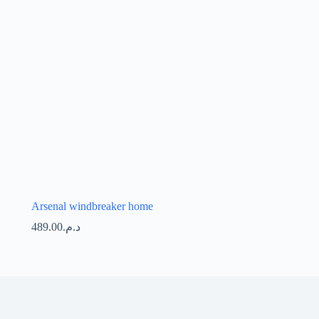
Arsenal windbreaker home
489.00
د.م.