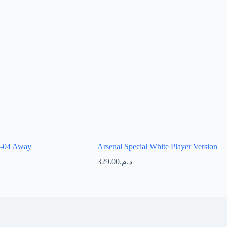
2-04 Away
Arsenal Special White Player Version
329.00
د.م.