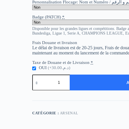
Personnalisation Flocage: Nom et Numér
Badge (PATCH)
*
Disponible pour les grandes ligues et compétitions. Badge 
Bundesliga, Ligue 1, Serie A, CHAMPIONS LEAGUE, E
Frais Douane et livraison
Le délai de livraison est de 20-25 jours, Frais de do
maintenant au moment du lancement de la commande
Taxe de Douane et de Livraison
*
OUI
(+د.م.30.00)
quantité
de
A
Arsenal
Retro
03-
05
Away
CATÉGORIE :
ARSENAL