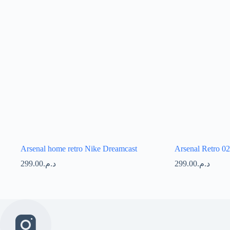
Arsenal home retro Nike Dreamcast
Arsenal Retro 0
299.00
د.م.
299.00
د.م.