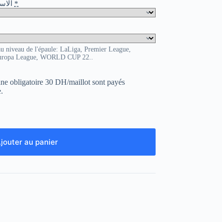
o / الاسم و الرقم
*
au niveau de l'épaule: LaLiga, Premier League,
uropa League, WORLD CUP 22..
uane obligatoire 30 DH/maillot sont payés
.
jouter au panier