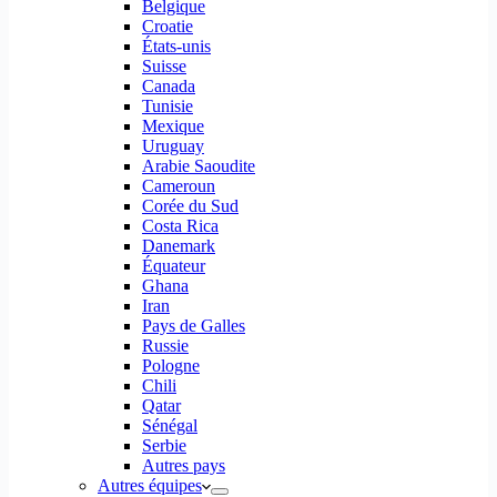
Belgique
Croatie
États-unis
Suisse
Canada
Tunisie
Mexique
Uruguay
Arabie Saoudite
Cameroun
Corée du Sud
Costa Rica
Danemark
Équateur
Ghana
Iran
Pays de Galles
Russie
Pologne
Chili
Qatar
Sénégal
Serbie
Autres pays
Autres équipes