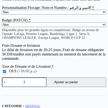
Personnalisation Flocage: Nom et Numéro / الاسم و الرقم
*
Badge (PATCH)
*
Disponible pour les grandes ligues et compétitions. Badge au niveau de
l'épaule: LaLiga, Premier League, Bundesliga, Ligue 1, Serie A,
CHAMPIONS LEAGUE, Europa League, WORLD CUP 22..
Frais Douane et livraison
Le délai de livraison est de 20-25 jours, Frais de douane obligatoire
30 DH/maillot sont payés maintenant au moment du lancement de la
commande.
Taxe de Douane et de Livraison
*
OUI
(+د.م.30.00)
quantité
Ajouter au panier
de
Arsenal
Retro
05-
06
Home
CATÉGORIE :
ARSENAL