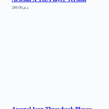
289.00
د.م.
Arsenal Icon Throwback Player