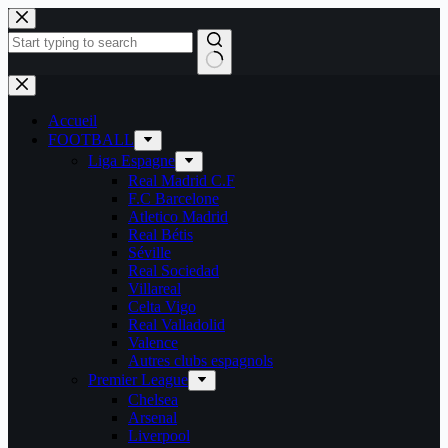
Passer
au
contenu
Aucun
résultat
Accueil
FOOTBALL
Liga Espagne
Real Madrid C.F
F.C Barcelone
Atletico Madrid
Real Bétis
Séville
Real Sociedad
Villareal
Celta Vigo
Real Valladolid
Valence
Autres clubs espagnols
Premier League
Chelsea
Arsenal
Liverpool