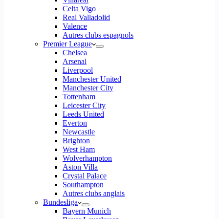
Celta Vigo
Real Valladolid
Valence
Autres clubs espagnols
Premier League
Chelsea
Arsenal
Liverpool
Manchester United
Manchester City
Tottenham
Leicester City
Leeds United
Everton
Newcastle
Brighton
West Ham
Wolverhampton
Aston Villa
Crystal Palace
Southampton
Autres clubs anglais
Bundesliga
Bayern Munich