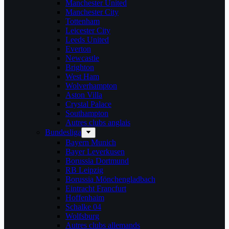
Manchester United
Manchester City
Tottenham
Leicester City
Leeds United
Everton
Newcastle
Brighton
West Ham
Wolverhampton
Aston Villa
Crystal Palace
Southampton
Autres clubs anglais
Bundesliga
Bayern Munich
Bayer Leverkusen
Borussia Dortmund
RB Leipzig
Borussia Mönchengladbach
Eintracht Francfurt
Hoffenhaim
Schalke 04
Wolfsburg
Autres clubs allemands