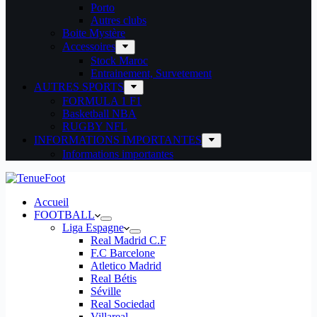
Porto
Autres clubs
Boite Mystère
Accessoires
Stock Maroc
Entrainement, Survetement
AUTRES SPORTS
FORMULA 1 F1
Basketball NBA
RUGBY NFL
INFORMATIONS IMPORTANTES
Informations importantes
Accueil
FOOTBALL
Liga Espagne
Real Madrid C.F
F.C Barcelone
Atletico Madrid
Real Bétis
Séville
Real Sociedad
Villareal