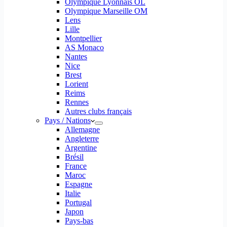
Olympique Lyonnais OL
Olympique Marseille OM
Lens
Lille
Montpellier
AS Monaco
Nantes
Nice
Brest
Lorient
Reims
Rennes
Autres clubs français
Pays / Nations
Allemagne
Angleterre
Argentine
Brésil
France
Maroc
Espagne
Italie
Portugal
Japon
Pays-bas