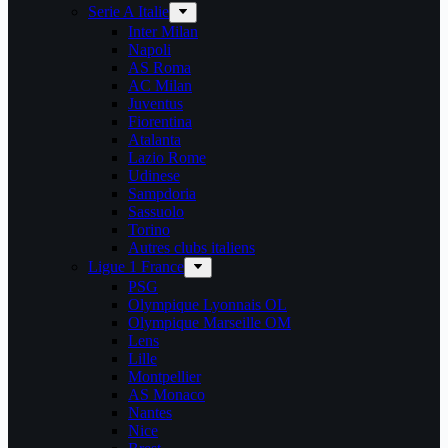
Serie A Italie
Inter Milan
Napoli
AS Roma
AC Milan
Juventus
Fiorentina
Atalanta
Lazio Rome
Udinese
Sampdoria
Sassuolo
Torino
Autres clubs italiens
Ligue 1 France
PSG
Olympique Lyonnais OL
Olympique Marseille OM
Lens
Lille
Montpellier
AS Monaco
Nantes
Nice