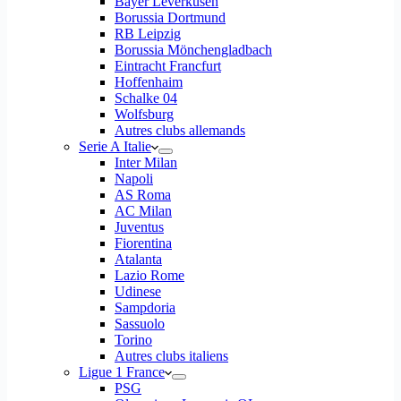
Bayer Leverkusen
Borussia Dortmund
RB Leipzig
Borussia Mönchengladbach
Eintracht Francfurt
Hoffenhaim
Schalke 04
Wolfsburg
Autres clubs allemands
Serie A Italie
Inter Milan
Napoli
AS Roma
AC Milan
Juventus
Fiorentina
Atalanta
Lazio Rome
Udinese
Sampdoria
Sassuolo
Torino
Autres clubs italiens
Ligue 1 France
PSG