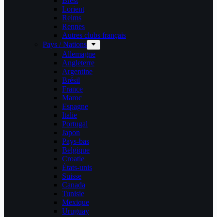
Brest
Lorient
Reims
Rennes
Autres clubs français
Pays / Nations
Allemagne
Angleterre
Argentine
Brésil
France
Maroc
Espagne
Italie
Portugal
Japon
Pays-bas
Belgique
Croatie
États-unis
Suisse
Canada
Tunisie
Mexique
Uruguay