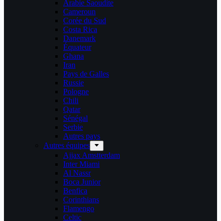
Arabie Saoudite
Cameroun
Corée du Sud
Costa Rica
Danemark
Équateur
Ghana
Iran
Pays de Galles
Russie
Pologne
Chili
Qatar
Sénégal
Serbie
Autres pays
Autres équipes
Ajjax Amstterdam
Inter Miami
Al Nassr
Boca Junior
Benfica
Corinthians
Flamengo
Celtic