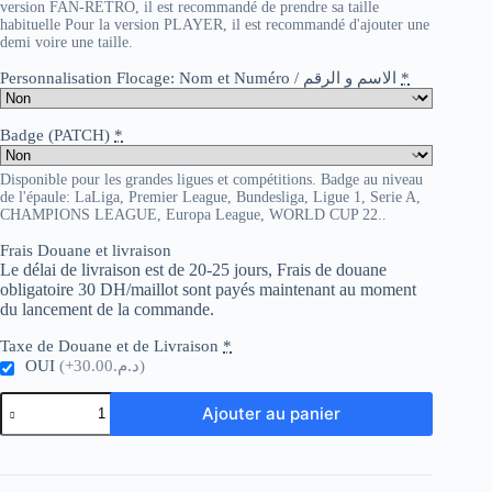
version FAN-RETRO, il est recommandé de prendre sa taille
habituelle Pour la version PLAYER, il est recommandé d'ajouter une
demi voire une taille.
Personnalisation Flocage: Nom et Numéro / الاسم و الرقم
*
Badge (PATCH)
*
Disponible pour les grandes ligues et compétitions. Badge au niveau
de l'épaule: LaLiga, Premier League, Bundesliga, Ligue 1, Serie A,
CHAMPIONS LEAGUE, Europa League, WORLD CUP 22..
Frais Douane et livraison
Le délai de livraison est de 20-25 jours, Frais de douane
obligatoire 30 DH/maillot sont payés maintenant au moment
du lancement de la commande.
Taxe de Douane et de Livraison
*
OUI
(+د.م.30.00)
quantité
Ajouter au panier
de
Arsenal
x
Maharishi