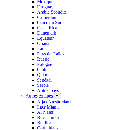
Mexique
Uruguay
Arabie Saoudite
Cameroun
Corée du Sud
Costa Rica
Danemark
Équateur
Ghana
Iran
Pays de Galles
Russie
Pologne
Chili
Qatar
Sénégal
Serbie
Autres pays
Autres équipes
Ajjax Amstterdam
Inter Miami
Al Nassr
Boca Junior
Benfica
Corinthians