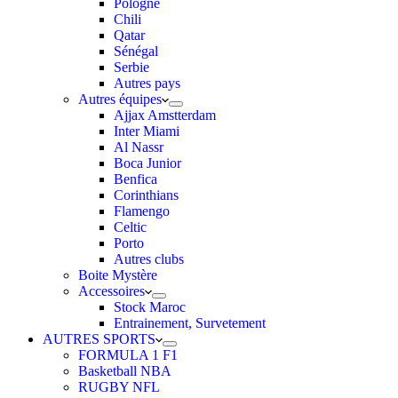
Pologne
Chili
Qatar
Sénégal
Serbie
Autres pays
Autres équipes
Ajjax Amstterdam
Inter Miami
Al Nassr
Boca Junior
Benfica
Corinthians
Flamengo
Celtic
Porto
Autres clubs
Boite Mystère
Accessoires
Stock Maroc
Entrainement, Survetement
AUTRES SPORTS
FORMULA 1 F1
Basketball NBA
RUGBY NFL