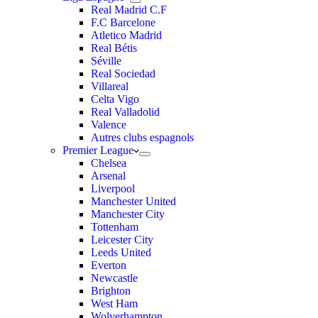
Real Madrid C.F
F.C Barcelone
Atletico Madrid
Real Bétis
Séville
Real Sociedad
Villareal
Celta Vigo
Real Valladolid
Valence
Autres clubs espagnols
Premier League
Chelsea
Arsenal
Liverpool
Manchester United
Manchester City
Tottenham
Leicester City
Leeds United
Everton
Newcastle
Brighton
West Ham
Wolverhampton