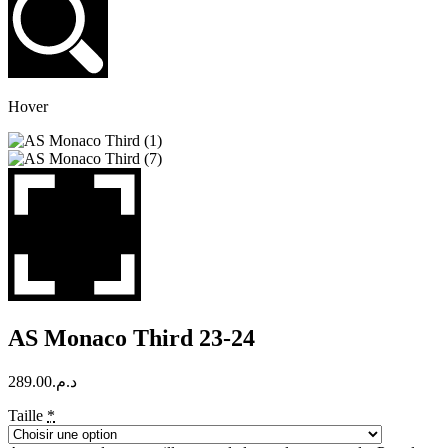
Hover
AS Monaco Third 23-24
289.00
د.م.
Taille
*