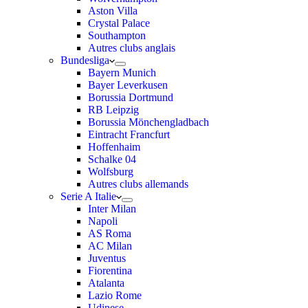
Aston Villa
Crystal Palace
Southampton
Autres clubs anglais
Bundesliga
Bayern Munich
Bayer Leverkusen
Borussia Dortmund
RB Leipzig
Borussia Mönchengladbach
Eintracht Francfurt
Hoffenhaim
Schalke 04
Wolfsburg
Autres clubs allemands
Serie A Italie
Inter Milan
Napoli
AS Roma
AC Milan
Juventus
Fiorentina
Atalanta
Lazio Rome
Udinese