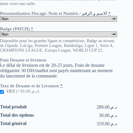
demi voire une taille.
Personnalisation Flocage: Nom et Numéro / الاسم و الرقم
*
Badge (PATCH)
*
Disponible pour les grandes ligues et compétitions. Badge au niveau
de l'épaule: LaLiga, Premier League, Bundesliga, Ligue 1, Serie A,
CHAMPIONS LEAGUE, Europa League, WORLD CUP 22..
Frais Douane et livraison
Le délai de livraison est de 20-25 jours, Frais de douane
obligatoire 30 DH/maillot sont payés maintenant au moment
du lancement de la commande.
Taxe de Douane et de Livraison
*
OUI
(+د.م.30.00)
Total produit
د.م.289.00
Total des options
د.م.30.00
Total général
د.م.319.00