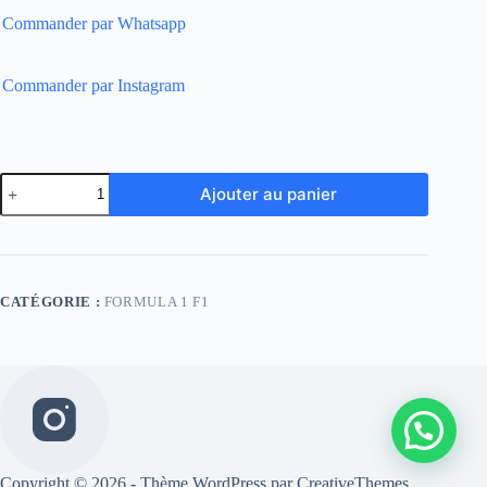
Commander par Whatsapp
Commander par Instagram
quantité
Ajouter au panier
de
Aston
Martin
shirt
F1
2023
CATÉGORIE :
FORMULA 1 F1
Copyright © 2026 - Thème WordPress par
CreativeThemes
.