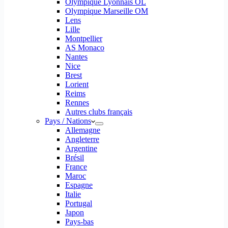
Olympique Lyonnais OL
Olympique Marseille OM
Lens
Lille
Montpellier
AS Monaco
Nantes
Nice
Brest
Lorient
Reims
Rennes
Autres clubs français
Pays / Nations
Allemagne
Angleterre
Argentine
Brésil
France
Maroc
Espagne
Italie
Portugal
Japon
Pays-bas