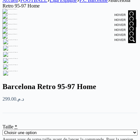
Accueil
FOOTBALL
Liga Espagne
F.C Barcelone
Barcelona
Retro 95-97 Home
HOVER
HOVER
HOVER
HOVER
HOVER
HOVER
Barcelona Retro 95-97 Home
299.00
د.م.
Taille
*
Assurez vous de votre taille avant de lancer la commande. Pour la version