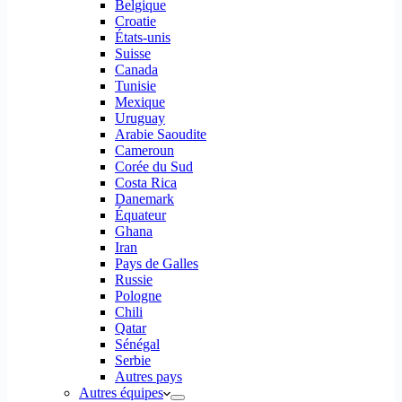
Belgique
Croatie
États-unis
Suisse
Canada
Tunisie
Mexique
Uruguay
Arabie Saoudite
Cameroun
Corée du Sud
Costa Rica
Danemark
Équateur
Ghana
Iran
Pays de Galles
Russie
Pologne
Chili
Qatar
Sénégal
Serbie
Autres pays
Autres équipes