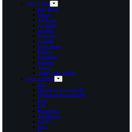
Serie A Italie
Inter Milan
Napoli
AS Roma
AC Milan
Juventus
Fiorentina
Atalanta
Lazio Rome
Udinese
Sampdoria
Sassuolo
Torino
Autres clubs italiens
Ligue 1 France
PSG
Olympique Lyonnais OL
Olympique Marseille OM
Lens
Lille
Montpellier
AS Monaco
Nantes
Nice