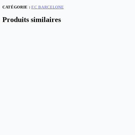
97
Home
CATÉGORIE :
F.C BARCELONE
Produits similaires