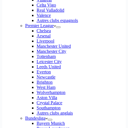
Celta Vigo
Real Valladolid
Valence
Autres clubs espagnols
Premier League
Chelsea
Arsenal
Liverpool
Manchester United
Manchester City
Tottenham
Leicester City
Leeds United
Everton
Newcastle
Brighton
West Ham
Wolverhampton
Aston Villa
Crystal Palace
Southampton
Autres clubs anglais
Bundesliga
Bayern Munich