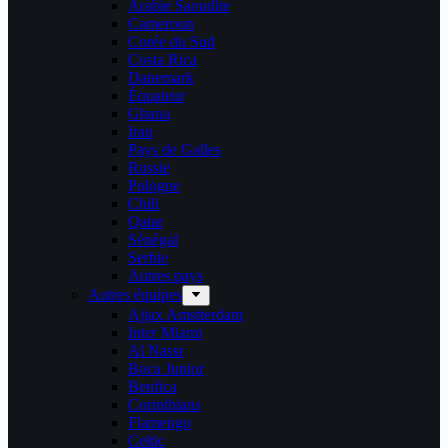
Arabie Saoudite
Cameroun
Corée du Sud
Costa Rica
Danemark
Équateur
Ghana
Iran
Pays de Galles
Russie
Pologne
Chili
Qatar
Sénégal
Serbie
Autres pays
Autres équipes
Ajjax Amstterdam
Inter Miami
Al Nassr
Boca Junior
Benfica
Corinthians
Flamengo
Celtic