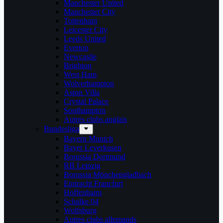
Manchester United
Manchester City
Tottenham
Leicester City
Leeds United
Everton
Newcastle
Brighton
West Ham
Wolverhampton
Aston Villa
Crystal Palace
Southampton
Autres clubs anglais
Bundesliga
Bayern Munich
Bayer Leverkusen
Borussia Dortmund
RB Leipzig
Borussia Mönchengladbach
Eintracht Francfurt
Hoffenhaim
Schalke 04
Wolfsburg
Autres clubs allemands