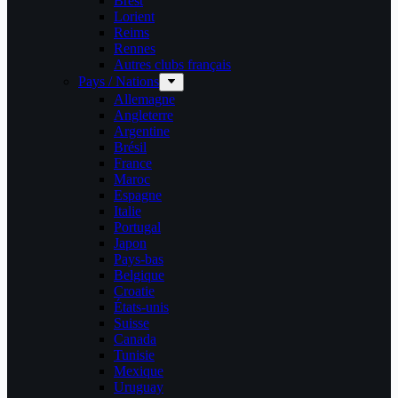
Brest
Lorient
Reims
Rennes
Autres clubs français
Pays / Nations
Allemagne
Angleterre
Argentine
Brésil
France
Maroc
Espagne
Italie
Portugal
Japon
Pays-bas
Belgique
Croatie
États-unis
Suisse
Canada
Tunisie
Mexique
Uruguay