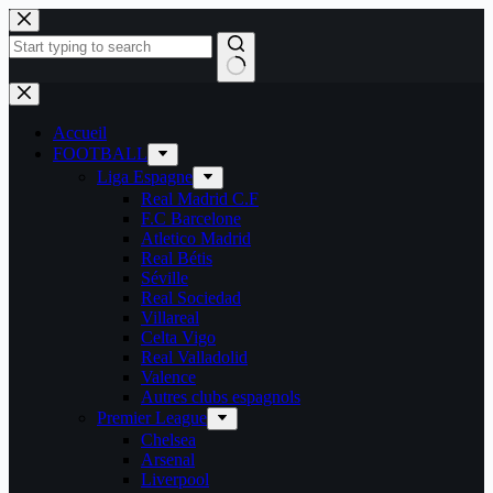
Passer
au
contenu
Aucun
résultat
Accueil
FOOTBALL
Liga Espagne
Real Madrid C.F
F.C Barcelone
Atletico Madrid
Real Bétis
Séville
Real Sociedad
Villareal
Celta Vigo
Real Valladolid
Valence
Autres clubs espagnols
Premier League
Chelsea
Arsenal
Liverpool