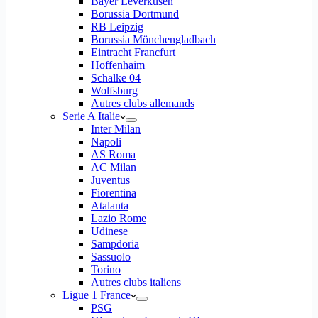
Bayer Leverkusen
Borussia Dortmund
RB Leipzig
Borussia Mönchengladbach
Eintracht Francfurt
Hoffenhaim
Schalke 04
Wolfsburg
Autres clubs allemands
Serie A Italie
Inter Milan
Napoli
AS Roma
AC Milan
Juventus
Fiorentina
Atalanta
Lazio Rome
Udinese
Sampdoria
Sassuolo
Torino
Autres clubs italiens
Ligue 1 France
PSG