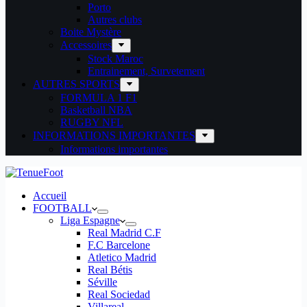
Porto
Autres clubs
Boite Mystère
Accessoires
Stock Maroc
Entrainement, Survetement
AUTRES SPORTS
FORMULA 1 F1
Basketball NBA
RUGBY NFL
INFORMATIONS IMPORTANTES
Informations importantes
Accueil
FOOTBALL
Liga Espagne
Real Madrid C.F
F.C Barcelone
Atletico Madrid
Real Bétis
Séville
Real Sociedad
Villareal