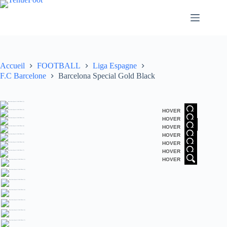
Passer
au
contenu
Accueil
FOOTBALL
Liga Espagne
F.C Barcelone
Barcelona Special Gold Black
HOVER
HOVER
HOVER
HOVER
HOVER
HOVER
HOVER