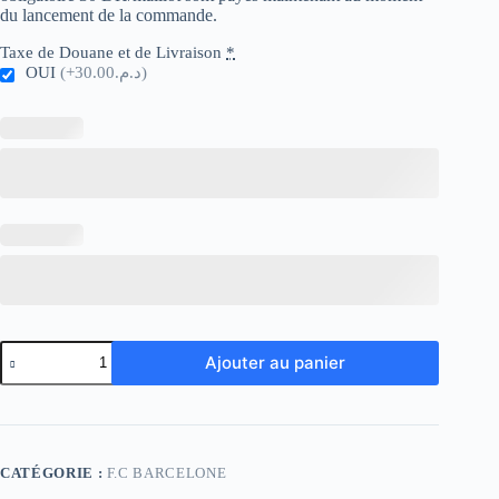
du lancement de la commande.
Taxe de Douane et de Livraison
*
OUI
(+د.م.30.00)
quantité
Ajouter au panier
de
Barcelona
Special
Gold
Black
CATÉGORIE :
F.C BARCELONE