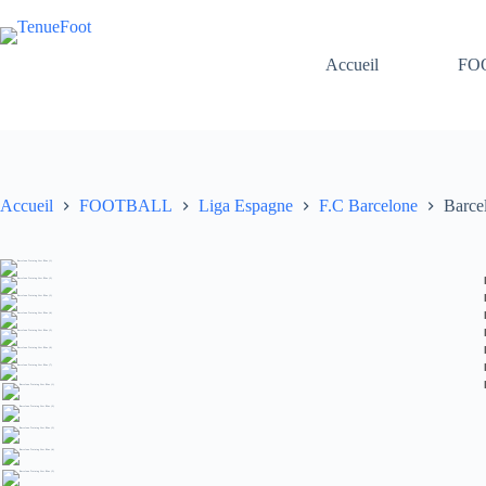
Passer
au
contenu
Accueil
FO
Accueil
FOOTBALL
Liga Espagne
F.C Barcelone
Barce