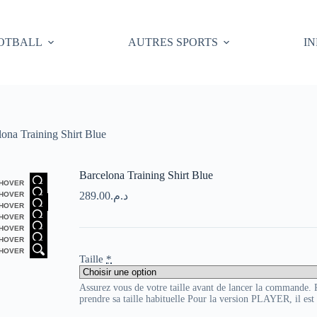
OTBALL
AUTRES SPORTS
I
lona Training Shirt Blue
Barcelona Training Shirt Blue
HOVER
289.00
د.م.
HOVER
HOVER
HOVER
HOVER
HOVER
HOVER
Taille
*
Assurez vous de votre taille avant de lancer la commande
prendre sa taille habituelle Pour la version PLAYER, il es