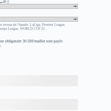
o / الاسم و الرقم
*
au niveau de l'épaule: LaLiga, Premier League,
uropa League, WORLD CUP 22..
uane obligatoire 30 DH/maillot sont payés
.