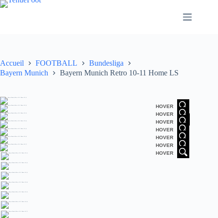
Passer
au
contenu
Accueil
FOOTBALL
Bundesliga
Bayern Munich
Bayern Munich Retro 10-11 Home LS
HOVER
HOVER
HOVER
HOVER
HOVER
HOVER
HOVER