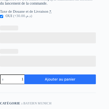
du lancement de la commande.
Taxe de Douane et de Livraison
*
OUI
(+د.م.30.00)
quantité
Ajouter au panier
de
Bayern
Munich
Retro
10-
11
CATÉGORIE :
BAYERN MUNICH
Home