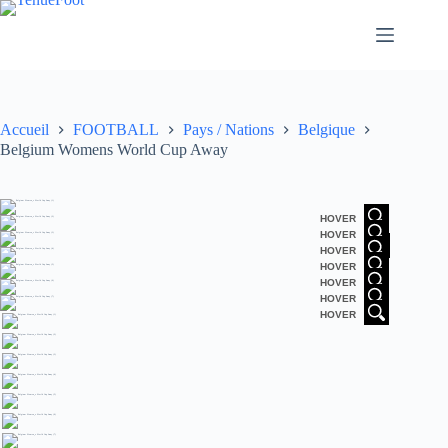
Passer
au
contenu
Accueil
FOOTBALL
Pays / Nations
Belgique
Belgium Womens World Cup Away
HOVER
HOVER
HOVER
HOVER
HOVER
HOVER
HOVER