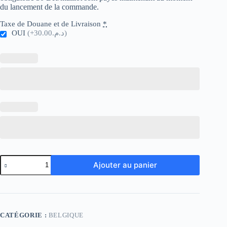
du lancement de la commande.
Taxe de Douane et de Livraison
*
OUI
(+د.م.30.00)
quantité
Ajouter au panier
de
Belgium
Womens
World
Cup
Away
CATÉGORIE :
BELGIQUE