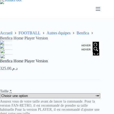
Passer
au
contenu
Accueil
FOOTBALL
Autres équipes
Benfica
Benfica Home Player Version
HOVER
HOVER
Benfica Home Player Version
325.00
د.م.
Taille
*
Assurez vous de votre taille avant de lancer la commande. Pour la
version FAN-RETRO, il est recommandé de prendre sa taille
habituelle Pour la version PLAYER, il est recommandé d'ajouter une
demi voire une taille.