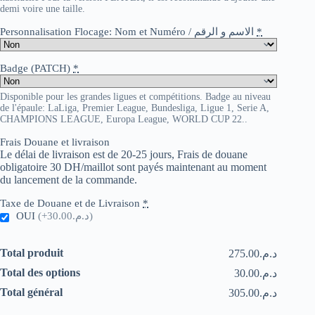
demi voire une taille.
Personnalisation Flocage: Nom et Numéro / الاسم و الرقم
*
Badge (PATCH)
*
Disponible pour les grandes ligues et compétitions. Badge au niveau
de l'épaule: LaLiga, Premier League, Bundesliga, Ligue 1, Serie A,
CHAMPIONS LEAGUE, Europa League, WORLD CUP 22..
Frais Douane et livraison
Le délai de livraison est de 20-25 jours, Frais de douane
obligatoire 30 DH/maillot sont payés maintenant au moment
du lancement de la commande.
Taxe de Douane et de Livraison
*
OUI
(+د.م.30.00)
Total produit
د.م.275.00
Total des options
د.م.30.00
Total général
د.م.305.00