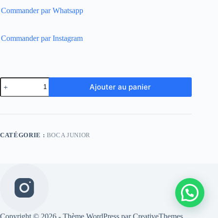
Commander par Whatsapp
Commander par Instagram
quantité
Ajouter au panier
de
Boca
Junior
Away
CATÉGORIE :
BOCA JUNIOR
Copyright © 2026 - Thème WordPress par
CreativeThemes
.