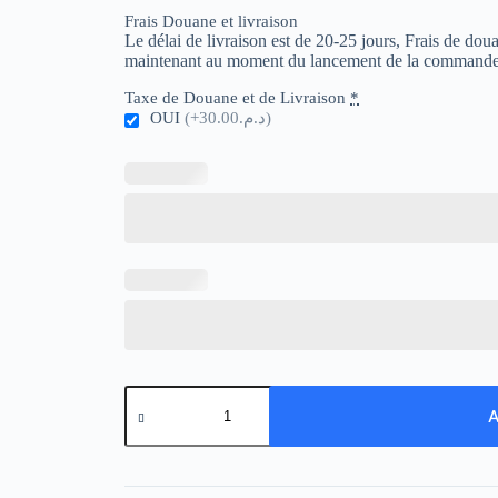
Frais Douane et livraison
Le délai de livraison est de 20-25 jours, Frais de do
maintenant au moment du lancement de la commande
Taxe de Douane et de Livraison
*
OUI
(+د.م.30.00)
quantité
de
A
Boite
mystère
PLAYER
(?)