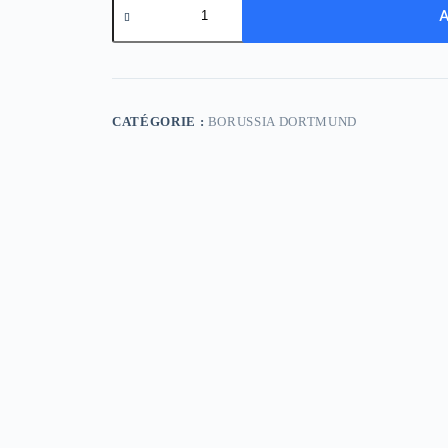
de
A
Borussia
Dortmund
Retro
00-
01
Home
CATÉGORIE :
BORUSSIA DORTMUND