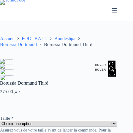
Passer
au
contenu
Accueil
FOOTBALL
Bundesliga
Borussia Dortmund
Borussia Dortmund Third
HOVER
HOVER
Borussia Dortmund Third
275.00
د.م.
Taille
*
Assurez vous de votre taille avant de lancer la commande. Pour la