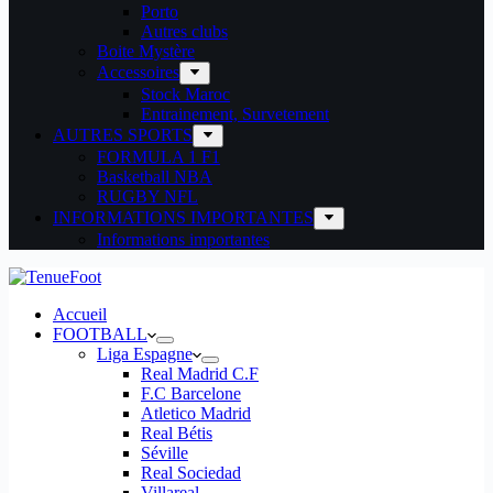
Porto
Autres clubs
Boite Mystère
Accessoires
Stock Maroc
Entrainement, Survetement
AUTRES SPORTS
FORMULA 1 F1
Basketball NBA
RUGBY NFL
INFORMATIONS IMPORTANTES
Informations importantes
Accueil
FOOTBALL
Liga Espagne
Real Madrid C.F
F.C Barcelone
Atletico Madrid
Real Bétis
Séville
Real Sociedad
Villareal