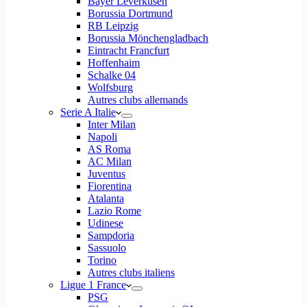
Bayer Leverkusen
Borussia Dortmund
RB Leipzig
Borussia Mönchengladbach
Eintracht Francfurt
Hoffenhaim
Schalke 04
Wolfsburg
Autres clubs allemands
Serie A Italie
Inter Milan
Napoli
AS Roma
AC Milan
Juventus
Fiorentina
Atalanta
Lazio Rome
Udinese
Sampdoria
Sassuolo
Torino
Autres clubs italiens
Ligue 1 France
PSG