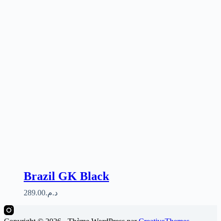
Brazil GK Black
289.00
د.م.