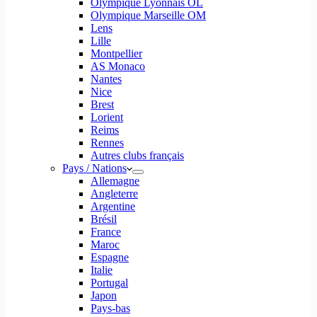
Olympique Lyonnais OL
Olympique Marseille OM
Lens
Lille
Montpellier
AS Monaco
Nantes
Nice
Brest
Lorient
Reims
Rennes
Autres clubs français
Pays / Nations
Allemagne
Angleterre
Argentine
Brésil
France
Maroc
Espagne
Italie
Portugal
Japon
Pays-bas