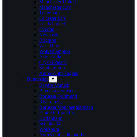
Manchester United
Manchester City
Tottenham
Leicester City
Leeds United
Everton
Newcastle
Brighton
West Ham
Wolverhampton
Aston Villa
Crystal Palace
Southampton
Autres clubs anglais
Bundesliga
Bayern Munich
Bayer Leverkusen
Borussia Dortmund
RB Leipzig
Borussia Mönchengladbach
Eintracht Francfurt
Hoffenhaim
Schalke 04
Wolfsburg
Autres clubs allemands