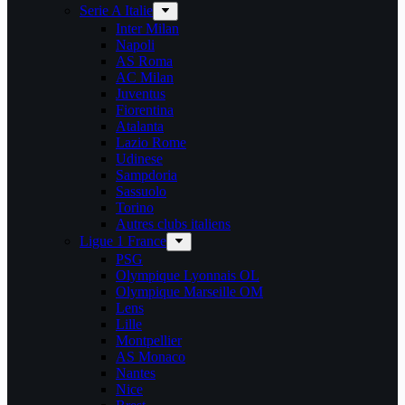
Serie A Italie
Inter Milan
Napoli
AS Roma
AC Milan
Juventus
Fiorentina
Atalanta
Lazio Rome
Udinese
Sampdoria
Sassuolo
Torino
Autres clubs italiens
Ligue 1 France
PSG
Olympique Lyonnais OL
Olympique Marseille OM
Lens
Lille
Montpellier
AS Monaco
Nantes
Nice