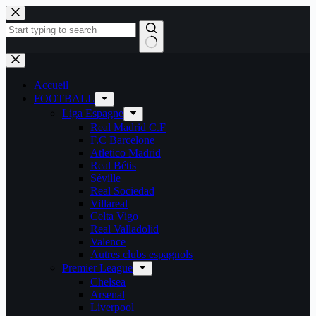
Passer
au
contenu
Aucun
résultat
Accueil
FOOTBALL
Liga Espagne
Real Madrid C.F
F.C Barcelone
Atletico Madrid
Real Bétis
Séville
Real Sociedad
Villareal
Celta Vigo
Real Valladolid
Valence
Autres clubs espagnols
Premier League
Chelsea
Arsenal
Liverpool