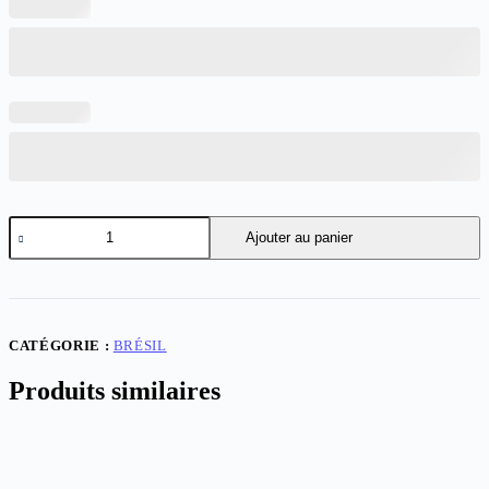
quantité
Ajouter au panier
de
Brazil
Away
Player
Version
CATÉGORIE :
BRÉSIL
Produits similaires