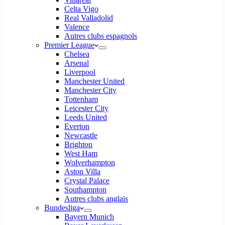
Celta Vigo
Real Valladolid
Valence
Autres clubs espagnols
Premier League
Chelsea
Arsenal
Liverpool
Manchester United
Manchester City
Tottenham
Leicester City
Leeds United
Everton
Newcastle
Brighton
West Ham
Wolverhampton
Aston Villa
Crystal Palace
Southampton
Autres clubs anglais
Bundesliga
Bayern Munich