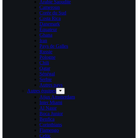
Arabie Saoudite
Cameroun
Corée du Sud
Costa Rica
Danemark
Équateur
Ghana
Iran
Pays de Galles
Russie
Pologne
Chili
Qatar
Sénégal
Serbie
Autres pays
Autres équipes
Ajjax Amstterdam
Inter Miami
Al Nassr
Boca Junior
Benfica
Corinthians
Flamengo
Celtic