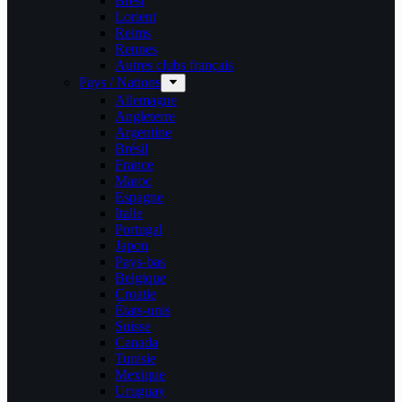
Brest
Lorient
Reims
Rennes
Autres clubs français
Pays / Nations
Allemagne
Angleterre
Argentine
Brésil
France
Maroc
Espagne
Italie
Portugal
Japon
Pays-bas
Belgique
Croatie
États-unis
Suisse
Canada
Tunisie
Mexique
Uruguay