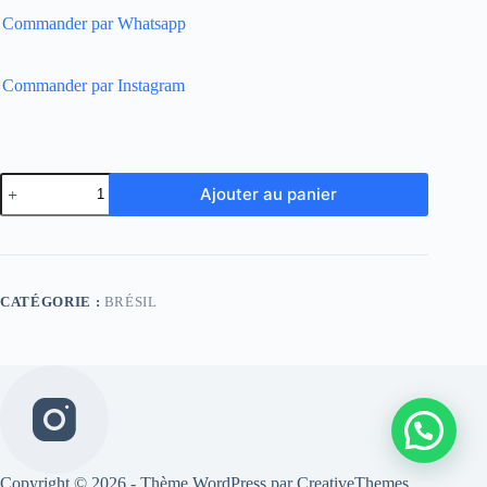
Commander par Whatsapp
Commander par Instagram
quantité
Ajouter au panier
de
Brazil
Retro
1997
Home
CATÉGORIE :
BRÉSIL
Copyright © 2026 - Thème WordPress par
CreativeThemes
.