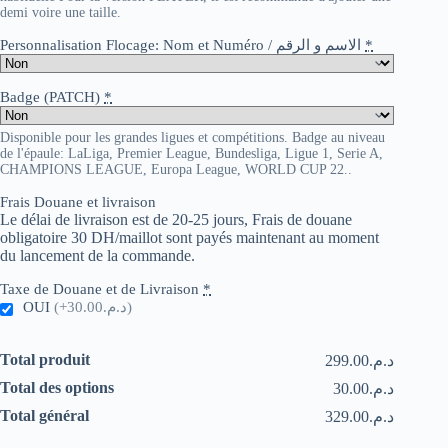
demi voire une taille.
Personnalisation Flocage: Nom et Numéro / الاسم و الرقم
*
Badge (PATCH)
*
Disponible pour les grandes ligues et compétitions. Badge au niveau
de l'épaule: LaLiga, Premier League, Bundesliga, Ligue 1, Serie A,
CHAMPIONS LEAGUE, Europa League, WORLD CUP 22..
Frais Douane et livraison
Le délai de livraison est de 20-25 jours, Frais de douane
obligatoire 30 DH/maillot sont payés maintenant au moment
du lancement de la commande.
Taxe de Douane et de Livraison
*
OUI
(+د.م.30.00)
Total produit
د.م.299.00
Total des options
د.م.30.00
Total général
د.م.329.00