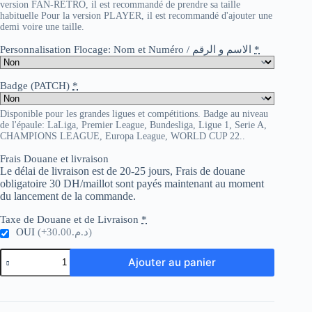
version FAN-RETRO, il est recommandé de prendre sa taille
habituelle Pour la version PLAYER, il est recommandé d'ajouter une
demi voire une taille.
Personnalisation Flocage: Nom et Numéro / الاسم و الرقم
*
Badge (PATCH)
*
Disponible pour les grandes ligues et compétitions. Badge au niveau
de l'épaule: LaLiga, Premier League, Bundesliga, Ligue 1, Serie A,
CHAMPIONS LEAGUE, Europa League, WORLD CUP 22..
Frais Douane et livraison
Le délai de livraison est de 20-25 jours, Frais de douane
obligatoire 30 DH/maillot sont payés maintenant au moment
du lancement de la commande.
Taxe de Douane et de Livraison
*
OUI
(+د.م.30.00)
quantité
Ajouter au panier
de
Canada
Away