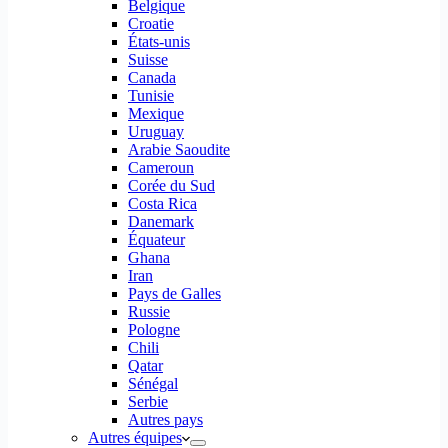
Belgique
Croatie
États-unis
Suisse
Canada
Tunisie
Mexique
Uruguay
Arabie Saoudite
Cameroun
Corée du Sud
Costa Rica
Danemark
Équateur
Ghana
Iran
Pays de Galles
Russie
Pologne
Chili
Qatar
Sénégal
Serbie
Autres pays
Autres équipes