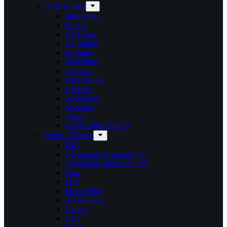
Serie A Italie
Inter Milan
Napoli
AS Roma
AC Milan
Juventus
Fiorentina
Atalanta
Lazio Rome
Udinese
Sampdoria
Sassuolo
Torino
Autres clubs italiens
Ligue 1 France
PSG
Olympique Lyonnais OL
Olympique Marseille OM
Lens
Lille
Montpellier
AS Monaco
Nantes
Nice