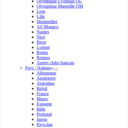
Olympique Lyonnais OL
Olympique Marseille OM
Lens
Lille
Montpellier
AS Monaco
Nantes
Nice
Brest
Lorient
Reims
Rennes
Autres clubs français
Pays / Nations
Allemagne
Angleterre
Argentine
Brésil
France
Maroc
Espagne
Italie
Portugal
Japon
Pays-bas