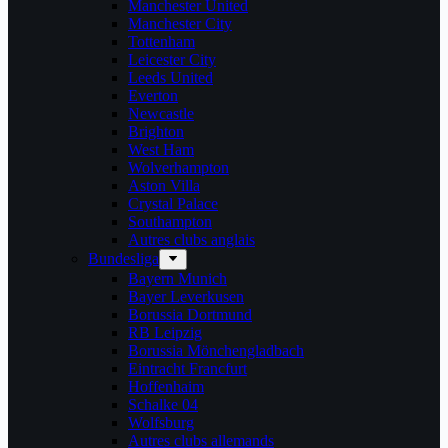
Manchester United
Manchester City
Tottenham
Leicester City
Leeds United
Everton
Newcastle
Brighton
West Ham
Wolverhampton
Aston Villa
Crystal Palace
Southampton
Autres clubs anglais
Bundesliga
Bayern Munich
Bayer Leverkusen
Borussia Dortmund
RB Leipzig
Borussia Mönchengladbach
Eintracht Francfurt
Hoffenhaim
Schalke 04
Wolfsburg
Autres clubs allemands