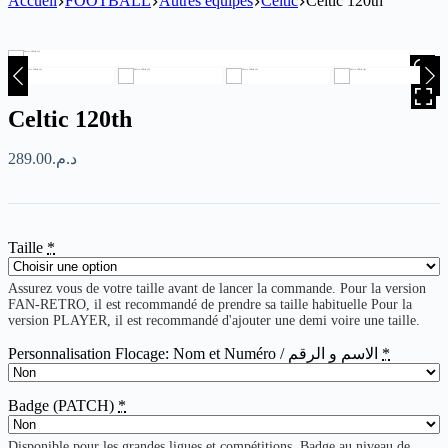
Accueil
FOOTBALL
Autres équipes
Celtic
Celtic 120th
HOVER
Celtic 120th
289.00
د.م.
Taille
*
Assurez vous de votre taille avant de lancer la commande. Pour la version
FAN-RETRO, il est recommandé de prendre sa taille habituelle Pour la
version PLAYER, il est recommandé d'ajouter une demi voire une taille.
Personnalisation Flocage: Nom et Numéro / الاسم و الرقم
*
Badge (PATCH)
*
Disponible pour les grandes ligues et compétitions. Badge au niveau de