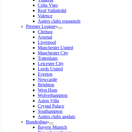
Celta Vigo
Real Valladolid
Valence
Autres clubs espagnols
Premier League
Chelsea
Arsenal
Liverpool
Manchester United
Manchester City
Tottenham
Leicester City
Leeds United
Everton
Newcastle
Brighton
West Ham
Wolverhampton
Aston Villa
Crystal Palace
Southampton
Autres clubs anglais
Bundesliga
Bayern Munich