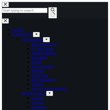
Passer
au
contenu
Aucun
résultat
Accueil
FOOTBALL
Liga Espagne
Real Madrid C.F
F.C Barcelone
Atletico Madrid
Real Bétis
Séville
Real Sociedad
Villareal
Celta Vigo
Real Valladolid
Valence
Autres clubs espagnols
Premier League
Chelsea
Arsenal
Liverpool