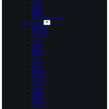
Brest
Lorient
Reims
Rennes
Autres clubs français
Pays / Nations
Allemagne
Angleterre
Argentine
Brésil
France
Maroc
Espagne
Italie
Portugal
Japon
Pays-bas
Belgique
Croatie
États-unis
Suisse
Canada
Tunisie
Mexique
Uruguay