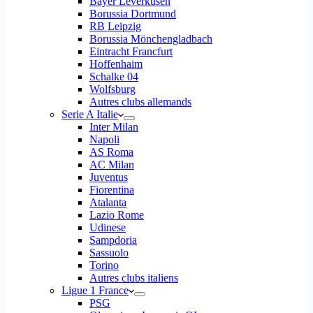
Bayer Leverkusen
Borussia Dortmund
RB Leipzig
Borussia Mönchengladbach
Eintracht Francfurt
Hoffenhaim
Schalke 04
Wolfsburg
Autres clubs allemands
Serie A Italie
Inter Milan
Napoli
AS Roma
AC Milan
Juventus
Fiorentina
Atalanta
Lazio Rome
Udinese
Sampdoria
Sassuolo
Torino
Autres clubs italiens
Ligue 1 France
PSG