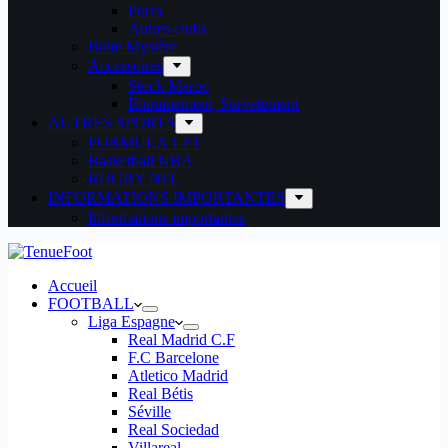
Porto
Autres clubs
Boite Mystère
Accessoires
Stock Maroc
Entrainement, Survetement
AUTRES SPORTS
FORMULA 1 F1
Basketball NBA
RUGBY NFL
INFORMATIONS IMPORTANTES
Informations importantes
Accueil
FOOTBALL
Liga Espagne
Real Madrid C.F
F.C Barcelone
Atletico Madrid
Real Bétis
Séville
Real Sociedad
Villareal