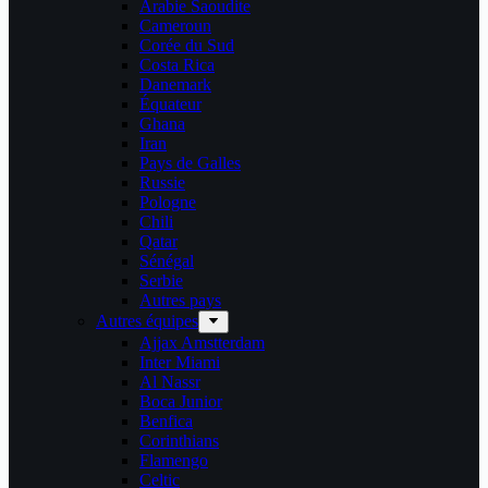
Arabie Saoudite
Cameroun
Corée du Sud
Costa Rica
Danemark
Équateur
Ghana
Iran
Pays de Galles
Russie
Pologne
Chili
Qatar
Sénégal
Serbie
Autres pays
Autres équipes
Ajjax Amstterdam
Inter Miami
Al Nassr
Boca Junior
Benfica
Corinthians
Flamengo
Celtic