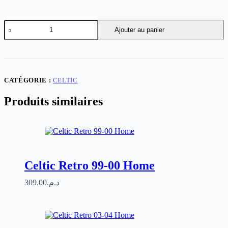
quantité
Ajouter au panier
de
Celtic
120th
CATÉGORIE :
CELTIC
Produits similaires
Celtic Retro 99-00 Home
309.00
د.م.