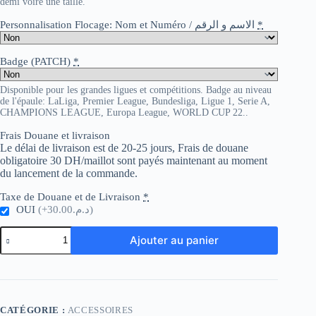
demi voire une taille.
Personnalisation Flocage: Nom et Numéro / الاسم و الرقم
*
Badge (PATCH)
*
Disponible pour les grandes ligues et compétitions. Badge au niveau
de l'épaule: LaLiga, Premier League, Bundesliga, Ligue 1, Serie A,
CHAMPIONS LEAGUE, Europa League, WORLD CUP 22..
Frais Douane et livraison
Le délai de livraison est de 20-25 jours, Frais de douane
obligatoire 30 DH/maillot sont payés maintenant au moment
du lancement de la commande.
Taxe de Douane et de Livraison
*
OUI
(+د.م.30.00)
quantité
Ajouter au panier
de
Chaussettes
longues
football
23-
24
CATÉGORIE :
ACCESSOIRES