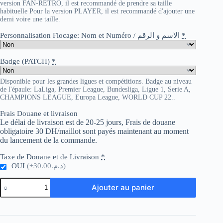
version FAN-RETRO, il est recommandé de prendre sa taille
habituelle Pour la version PLAYER, il est recommandé d'ajouter une
demi voire une taille.
Personnalisation Flocage: Nom et Numéro / الاسم و الرقم
*
Badge (PATCH)
*
Disponible pour les grandes ligues et compétitions. Badge au niveau
de l'épaule: LaLiga, Premier League, Bundesliga, Ligue 1, Serie A,
CHAMPIONS LEAGUE, Europa League, WORLD CUP 22..
Frais Douane et livraison
Le délai de livraison est de 20-25 jours, Frais de douane
obligatoire 30 DH/maillot sont payés maintenant au moment
du lancement de la commande.
Taxe de Douane et de Livraison
*
OUI
(+د.م.30.00)
quantité
Ajouter au panier
de
Chelsea
Retro
71-