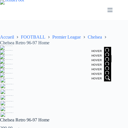
Passer
au
contenu
Accueil
FOOTBALL
Premier League
Chelsea
Chelsea Retro 96-97 Home
HOVER
HOVER
HOVER
HOVER
HOVER
HOVER
HOVER
Chelsea Retro 96-97 Home