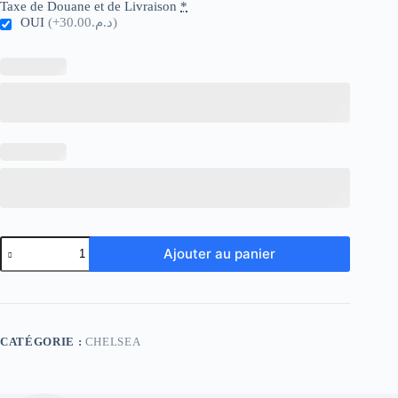
Taxe de Douane et de Livraison
*
OUI
(+د.م.30.00)
quantité
Ajouter au panier
de
Chelsea
Retro
96-
97
Home
CATÉGORIE :
CHELSEA