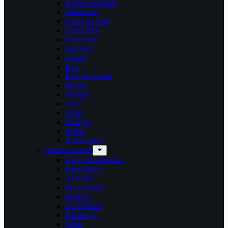
Arabie Saoudite
Cameroun
Corée du Sud
Costa Rica
Danemark
Équateur
Ghana
Iran
Pays de Galles
Russie
Pologne
Chili
Qatar
Sénégal
Serbie
Autres pays
Autres équipes
Ajjax Amstterdam
Inter Miami
Al Nassr
Boca Junior
Benfica
Corinthians
Flamengo
Celtic