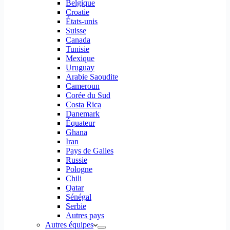
Belgique
Croatie
États-unis
Suisse
Canada
Tunisie
Mexique
Uruguay
Arabie Saoudite
Cameroun
Corée du Sud
Costa Rica
Danemark
Équateur
Ghana
Iran
Pays de Galles
Russie
Pologne
Chili
Qatar
Sénégal
Serbie
Autres pays
Autres équipes