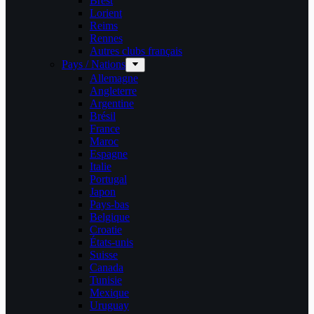
Brest
Lorient
Reims
Rennes
Autres clubs français
Pays / Nations
Allemagne
Angleterre
Argentine
Brésil
France
Maroc
Espagne
Italie
Portugal
Japon
Pays-bas
Belgique
Croatie
États-unis
Suisse
Canada
Tunisie
Mexique
Uruguay