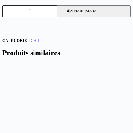
quantité
Ajouter au panier
de
Chile
Retro
1998
Home
CATÉGORIE :
CHILI
Produits similaires