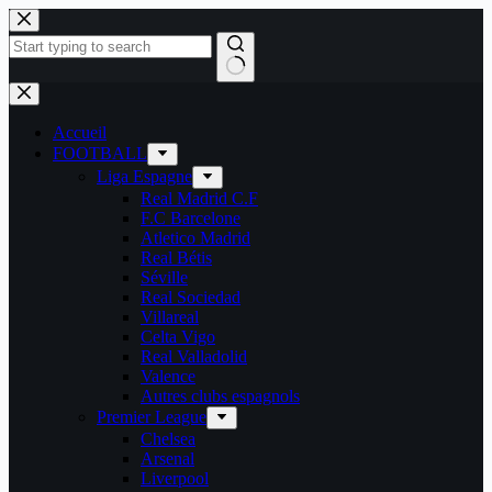
Passer
au
contenu
Aucun
résultat
Accueil
FOOTBALL
Liga Espagne
Real Madrid C.F
F.C Barcelone
Atletico Madrid
Real Bétis
Séville
Real Sociedad
Villareal
Celta Vigo
Real Valladolid
Valence
Autres clubs espagnols
Premier League
Chelsea
Arsenal
Liverpool