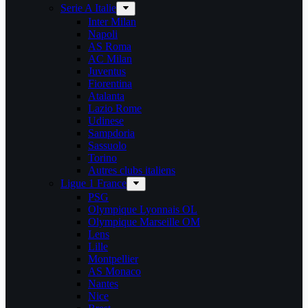
Serie A Italie
Inter Milan
Napoli
AS Roma
AC Milan
Juventus
Fiorentina
Atalanta
Lazio Rome
Udinese
Sampdoria
Sassuolo
Torino
Autres clubs italiens
Ligue 1 France
PSG
Olympique Lyonnais OL
Olympique Marseille OM
Lens
Lille
Montpellier
AS Monaco
Nantes
Nice