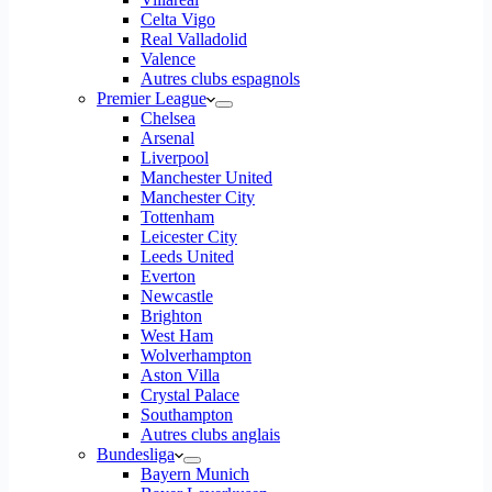
Celta Vigo
Real Valladolid
Valence
Autres clubs espagnols
Premier League
Chelsea
Arsenal
Liverpool
Manchester United
Manchester City
Tottenham
Leicester City
Leeds United
Everton
Newcastle
Brighton
West Ham
Wolverhampton
Aston Villa
Crystal Palace
Southampton
Autres clubs anglais
Bundesliga
Bayern Munich