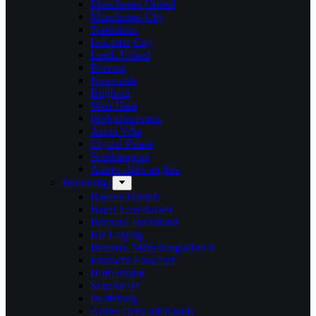
Manchester United
Manchester City
Tottenham
Leicester City
Leeds United
Everton
Newcastle
Brighton
West Ham
Wolverhampton
Aston Villa
Crystal Palace
Southampton
Autres clubs anglais
Bundesliga
Bayern Munich
Bayer Leverkusen
Borussia Dortmund
RB Leipzig
Borussia Mönchengladbach
Eintracht Francfurt
Hoffenhaim
Schalke 04
Wolfsburg
Autres clubs allemands