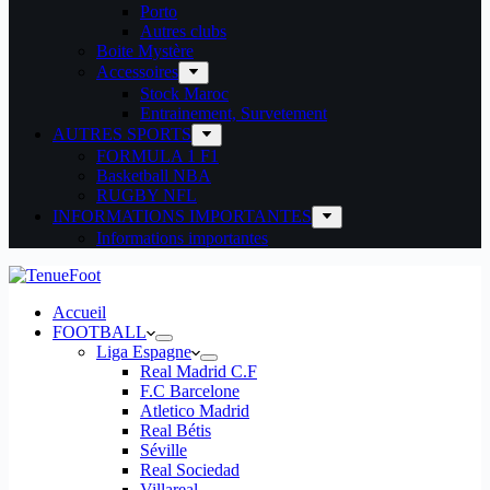
Porto
Autres clubs
Boite Mystère
Accessoires
Stock Maroc
Entrainement, Survetement
AUTRES SPORTS
FORMULA 1 F1
Basketball NBA
RUGBY NFL
INFORMATIONS IMPORTANTES
Informations importantes
Accueil
FOOTBALL
Liga Espagne
Real Madrid C.F
F.C Barcelone
Atletico Madrid
Real Bétis
Séville
Real Sociedad
Villareal