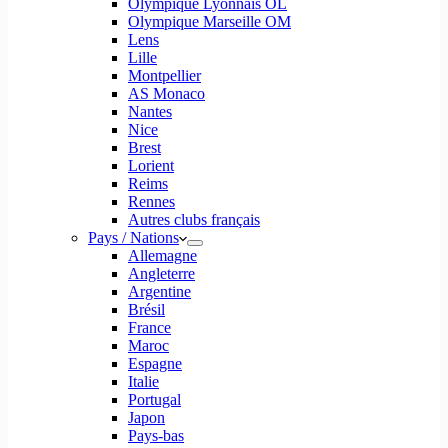
Olympique Lyonnais OL
Olympique Marseille OM
Lens
Lille
Montpellier
AS Monaco
Nantes
Nice
Brest
Lorient
Reims
Rennes
Autres clubs français
Pays / Nations
Allemagne
Angleterre
Argentine
Brésil
France
Maroc
Espagne
Italie
Portugal
Japon
Pays-bas