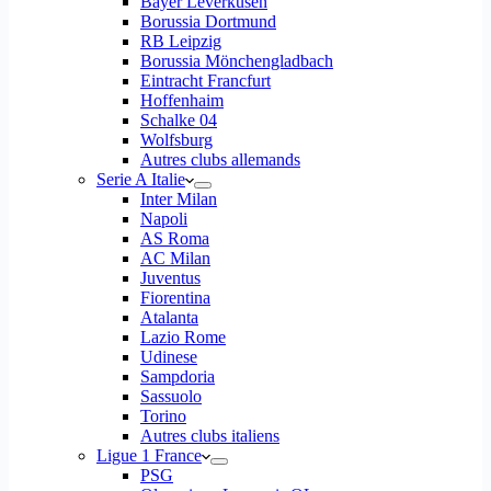
Bayer Leverkusen
Borussia Dortmund
RB Leipzig
Borussia Mönchengladbach
Eintracht Francfurt
Hoffenhaim
Schalke 04
Wolfsburg
Autres clubs allemands
Serie A Italie
Inter Milan
Napoli
AS Roma
AC Milan
Juventus
Fiorentina
Atalanta
Lazio Rome
Udinese
Sampdoria
Sassuolo
Torino
Autres clubs italiens
Ligue 1 France
PSG