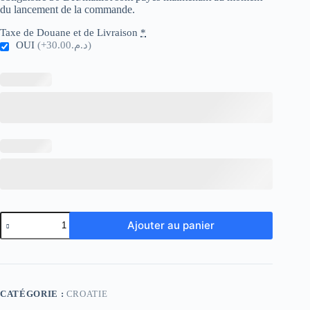
du lancement de la commande.
Taxe de Douane et de Livraison
*
OUI
(+د.م.30.00)
quantité
Ajouter au panier
de
Croatia
Away
CATÉGORIE :
CROATIE