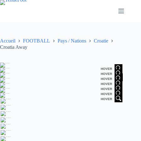
Passer
au
contenu
Accueil
FOOTBALL
Pays / Nations
Croatie
Croatia Away
HOVER
HOVER
HOVER
HOVER
HOVER
HOVER
HOVER