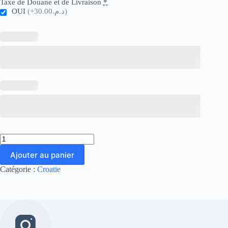
Taxe de Douane et de Livraison
*
OUI
(+د.م.30.00)
quantité
de
Ajouter au panier
Croatia
Home
Catégorie :
Croatie