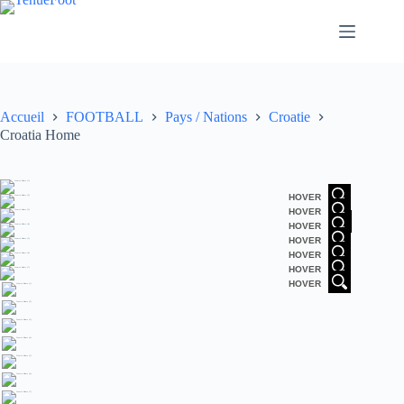
Passer
au
contenu
Accueil
FOOTBALL
Pays / Nations
Croatie
Croatia Home
HOVER
HOVER
HOVER
HOVER
HOVER
HOVER
HOVER