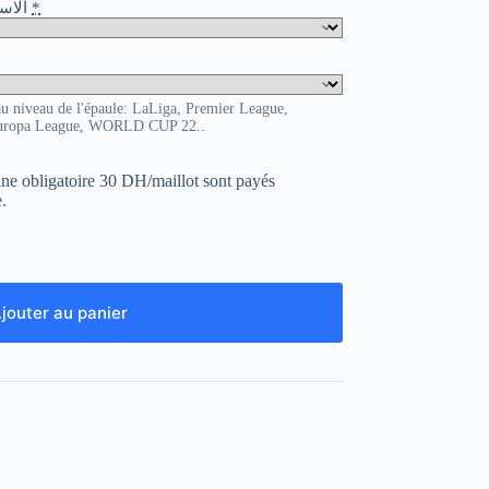
o / الاسم و الرقم
*
au niveau de l'épaule: LaLiga, Premier League,
uropa League, WORLD CUP 22..
uane obligatoire 30 DH/maillot sont payés
.
jouter au panier