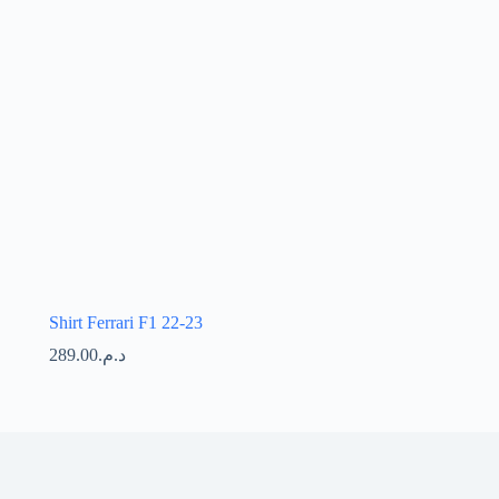
Shirt Ferrari F1 22-23
289.00
د.م.