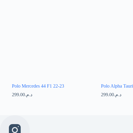
Polo Mercedes 44 F1 22-23
Polo Alpha Taur
299.00
د.م.
299.00
د.م.