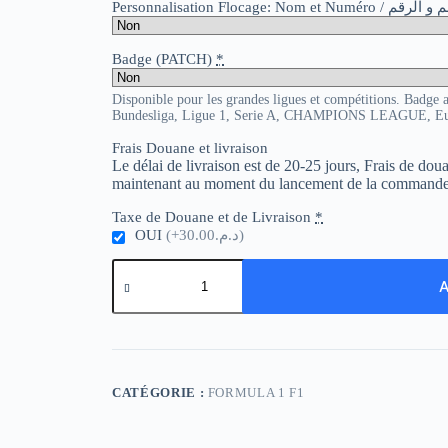
Personnalisation Flocage: Nom et Numér
Badge (PATCH)
*
Disponible pour les grandes ligues et compétitions. Badge 
Bundesliga, Ligue 1, Serie A, CHAMPIONS LEAGUE, E
Frais Douane et livraison
Le délai de livraison est de 20-25 jours, Frais de do
maintenant au moment du lancement de la commande
Taxe de Douane et de Livraison
*
OUI
(+د.م.30.00)
quantité
de
A
Ferrari
F1
2023
CATÉGORIE :
FORMULA 1 F1