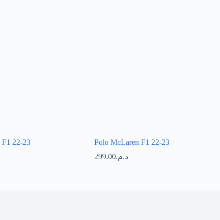
i F1 22-23
Polo McLaren F1 22-23
299.00
د.م.