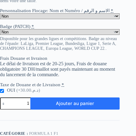
demi voire une taille.
Personnalisation Flocage: Nom et Numéro / الاسم و الرقم
*
Badge (PATCH)
*
Disponible pour les grandes ligues et compétitions. Badge au niveau
de l'épaule: LaLiga, Premier League, Bundesliga, Ligue 1, Serie A,
CHAMPIONS LEAGUE, Europa League, WORLD CUP 22..
Frais Douane et livraison
Le délai de livraison est de 20-25 jours, Frais de douane
obligatoire 30 DH/maillot sont payés maintenant au moment
du lancement de la commande.
Taxe de Douane et de Livraison
*
OUI
(+د.م.30.00)
quantité
Ajouter au panier
de
Ferrari
Scuderia
Red
Hoodie
2023
CATÉGORIE :
FORMULA 1 F1