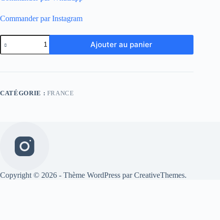
Commander par Instagram
quantité
Ajouter au panier
de
France
home
retro
98
CATÉGORIE :
FRANCE
Copyright © 2026 - Thème WordPress par
CreativeThemes
.
Bonjour,
Comment puis-je vous aider?
Open chat