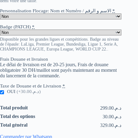
demi voire une taille.
Personnalisation Flocage: Nom et Numéro / الاسم و الرقم
*
Badge (PATCH)
*
Disponible pour les grandes ligues et compétitions. Badge au niveau
de l'épaule: LaLiga, Premier League, Bundesliga, Ligue 1, Serie A,
CHAMPIONS LEAGUE, Europa League, WORLD CUP 22..
Frais Douane et livraison
Le délai de livraison est de 20-25 jours, Frais de douane
obligatoire 30 DH/maillot sont payés maintenant au moment
du lancement de la commande.
Taxe de Douane et de Livraison
*
OUI
(+د.م.30.00)
Total produit
د.م.299.00
Total des options
د.م.30.00
Total général
د.م.329.00
Commander par Whatsapp