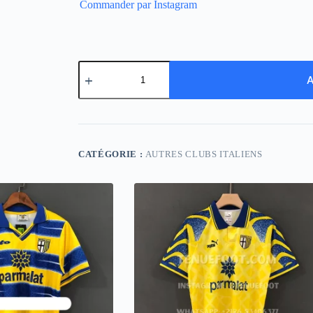
Commander par Instagram
quantité
de
A
Genoa
Home
CATÉGORIE :
AUTRES CLUBS ITALIENS