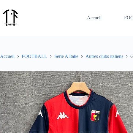
Passer
au
contenu
Accueil
FO
Accueil
FOOTBALL
Serie A Italie
Autres clubs italiens
G