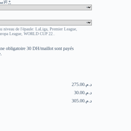
o / الاسم و الرقم
*
au niveau de l'épaule: LaLiga, Premier League,
uropa League, WORLD CUP 22..
uane obligatoire 30 DH/maillot sont payés
.
د.م.275.00
د.م.30.00
د.م.305.00