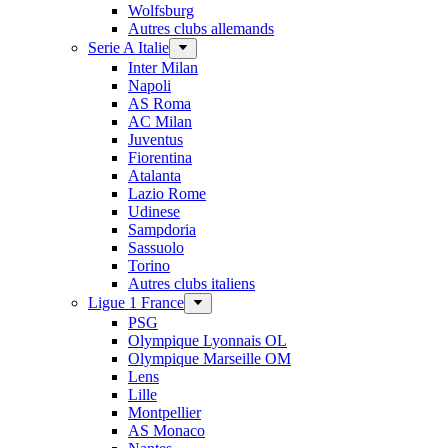
Wolfsburg
Autres clubs allemands
Serie A Italie
Inter Milan
Napoli
AS Roma
AC Milan
Juventus
Fiorentina
Atalanta
Lazio Rome
Udinese
Sampdoria
Sassuolo
Torino
Autres clubs italiens
Ligue 1 France
PSG
Olympique Lyonnais OL
Olympique Marseille OM
Lens
Lille
Montpellier
AS Monaco