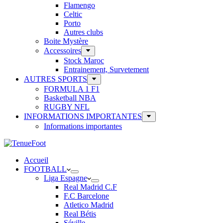
Flamengo
Celtic
Porto
Autres clubs
Boite Mystère
Accessoires
Stock Maroc
Entrainement, Survetement
AUTRES SPORTS
FORMULA 1 F1
Basketball NBA
RUGBY NFL
INFORMATIONS IMPORTANTES
Informations importantes
Accueil
FOOTBALL
Liga Espagne
Real Madrid C.F
F.C Barcelone
Atletico Madrid
Real Bétis
Séville