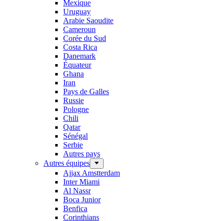
Mexique
Uruguay
Arabie Saoudite
Cameroun
Corée du Sud
Costa Rica
Danemark
Équateur
Ghana
Iran
Pays de Galles
Russie
Pologne
Chili
Qatar
Sénégal
Serbie
Autres pays
Autres équipes
Ajjax Amstterdam
Inter Miami
Al Nassr
Boca Junior
Benfica
Corinthians