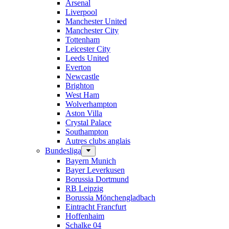
Arsenal
Liverpool
Manchester United
Manchester City
Tottenham
Leicester City
Leeds United
Everton
Newcastle
Brighton
West Ham
Wolverhampton
Aston Villa
Crystal Palace
Southampton
Autres clubs anglais
Bundesliga
Bayern Munich
Bayer Leverkusen
Borussia Dortmund
RB Leipzig
Borussia Mönchengladbach
Eintracht Francfurt
Hoffenhaim
Schalke 04