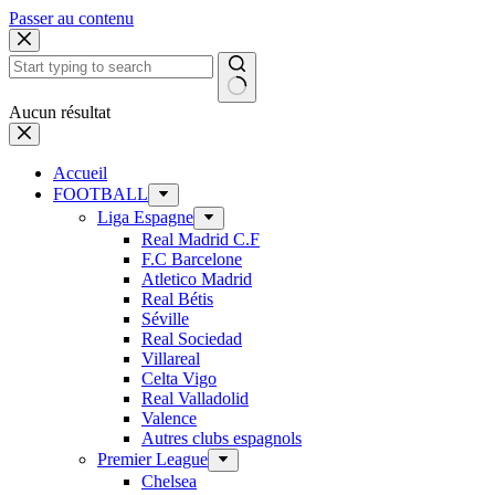
Passer au contenu
Aucun résultat
Accueil
FOOTBALL
Liga Espagne
Real Madrid C.F
F.C Barcelone
Atletico Madrid
Real Bétis
Séville
Real Sociedad
Villareal
Celta Vigo
Real Valladolid
Valence
Autres clubs espagnols
Premier League
Chelsea