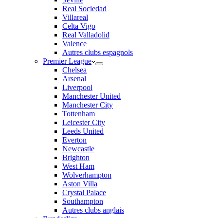
Real Sociedad
Villareal
Celta Vigo
Real Valladolid
Valence
Autres clubs espagnols
Premier League
Chelsea
Arsenal
Liverpool
Manchester United
Manchester City
Tottenham
Leicester City
Leeds United
Everton
Newcastle
Brighton
West Ham
Wolverhampton
Aston Villa
Crystal Palace
Southampton
Autres clubs anglais