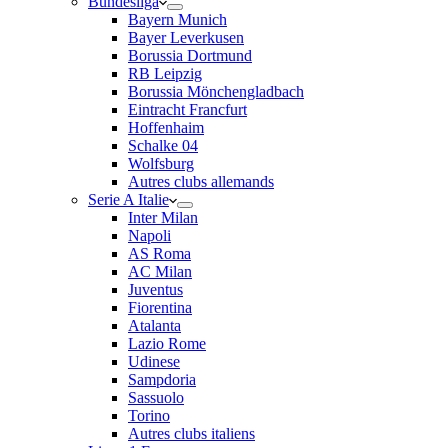
Bundesliga
Bayern Munich
Bayer Leverkusen
Borussia Dortmund
RB Leipzig
Borussia Mönchengladbach
Eintracht Francfurt
Hoffenhaim
Schalke 04
Wolfsburg
Autres clubs allemands
Serie A Italie
Inter Milan
Napoli
AS Roma
AC Milan
Juventus
Fiorentina
Atalanta
Lazio Rome
Udinese
Sampdoria
Sassuolo
Torino
Autres clubs italiens