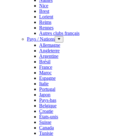
Nantes
Nice
Brest
Lorient
Reims
Rennes
Autres clubs français
Pays / Nations
Allemagne
Angleterre
Argentine
Brésil
France
Maroc
Espagne
Italie
Portugal
Japon
Pays-bas
Belgique
Croatie
États-unis
Suisse
Canada
Tunisie